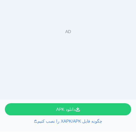
دانلود APK
چگونه فایل XAPK/APK را نصب کنیم