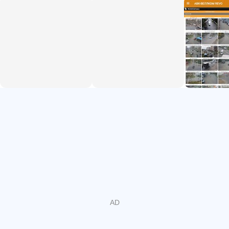
کارت های اعتباری." از طریق این نرم افزار تلفن همراه، شما می
توانید یک درخواست برای اتصال به شبکه AVC-خوش آمدید
ارسال. در نهایت، این نرم افزار تلفن همراه دوباره طراحی شده و
بهبود طراحی.