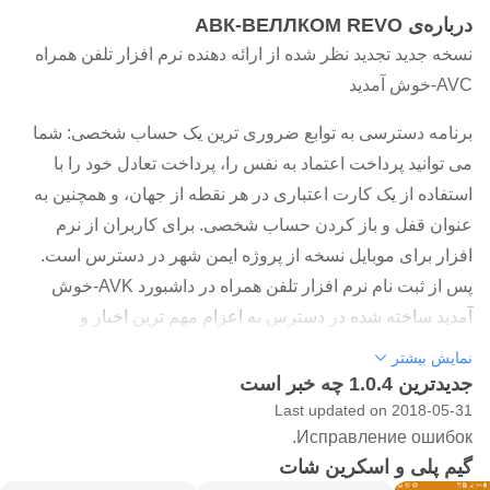
درباره‌ی АВК-ВЕЛЛКОМ REVO
نسخه جدید تجدید نظر شده از ارائه دهنده نرم افزار تلفن همراه
AVC-خوش آمدید
برنامه دسترسی به توابع ضروری ترین یک حساب شخصی: شما
می توانید پرداخت اعتماد به نفس را، پرداخت تعادل خود را با
استفاده از یک کارت اعتباری در هر نقطه از جهان، و همچنین به
عنوان قفل و باز کردن حساب شخصی. برای کاربران از نرم
افزار برای موبایل نسخه از پروژه ایمن شهر در دسترس است.
پس از ثبت نام نرم افزار تلفن همراه در داشبورد AVK-خوش
آمدید ساخته شده در دسترس به اعزام مهم ترین اخبار و
اطلاعات مورد نیاز را از ارائه دهنده در قالب فشار اطلاعیه ها.
نمایش بیشتر
این نرم افزار تلفن همراه یک فرصت منحصر به فرد به پرداخت
جدیدترین 1.0.4 چه خبر است
خدمات دسترسی به اینترنت برای مشترکین حساب شخصی
Last updated on 2018-05-31
Исправление ошибок.
AVK-خوش آمدید (به جز مشترکین 115 منطقه لیوبارتسی). این
گیم پلی و اسکرین شات
قابلیت در بخش موجود است "روش های پرداخت -> پرداخت با