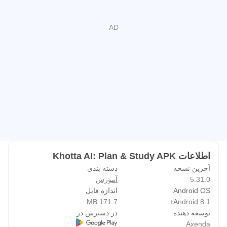
• ایجاد روال‌های روزانه سفارشی
• حفظ رگه‌های قدرتمندی که شما را با انگیزه نگه می‌دارند
• پیگیری ثبات خود با تجسم‌های زیبا
• تبدیل شدن به بهترین نسخه از خودتان - یک روز در یک زمان
⏰ دیگر هرگز مهلتی را از دست ندهید
یادآوری‌های هوشمندی که واقعاً کار می‌کنند. قبل از هر کلاس،
مهلت تکالیف و امتحان مطلع شوید. با صفحه‌های زنگ‌دار
سفارشی زیبا از خواب بیدار شوید که صبح‌ها را کمی کمتر دردناک
می‌کنند.
📚 مانند یک حرفه‌ای برنامه‌ریزی کنید
اطلاعات Khotta AI: Plan & Study APK
• برنامه‌های ترمی متناسب با برنامه خود بسازید
آخرین نسخه
دسته بندی
• مدرسه و رشته تحصیلی خود را برای راه‌اندازی سریع پیدا کنید
5.31.0
آموزش
• برنامه‌ها را با همکلاسی‌هایتان به اشتراک بگذارید
Android OS
اندازه فایل
171.7 MB
Android 8.1+
• معدل خود را با دقت پیگیری کنید
توسعه دهنده
در دسترس در
Axenda
🎯 متمرکز بمانید، برنده بمانید