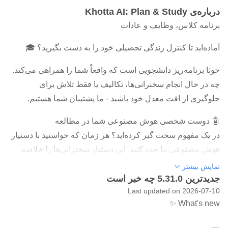
درباره‌ی Khotta AI: Plan & Study
برنامه کلاس، وظایف و عادات
آماده‌اید تا کنترل زندگی تحصیلی خود را به دست بگیرید؟ 🎓
خوتا برنامه‌ریز دانشجویی است که واقعاً شما را همراهی می‌کند.
چه در حال انجام سخنرانی‌ها، تکالیف یا فقط تلاش برای
جلوگیری از افت معدل خود باشید - ما پشتیبان شما هستیم.
🤖 دوست شخصی هوش مصنوعی شما در مطالعه
در یک مفهوم سخت گیر کرده‌اید؟ هر زمان که خواستید با دستیار
هوش مصنوعی ما چت کنید. این دستیار سخنرانی‌ها را خلاصه
می‌کند، موضوعات پیچیده را توضیح می‌دهد و حتی به شما در
نمایش بیشتر
جدیدترین 5.31.0 چه خبر است
آماده شدن برای امتحانات کمک می‌کند. به این فکر کنید که یک
Last updated on 2026-07-10
معلم خصوصی در جیب خود دارید - 24 ساعته و 7 روز هفته.
What's new ✨
💬 چت هوش مصنوعی که واقعاً کمک می‌کند