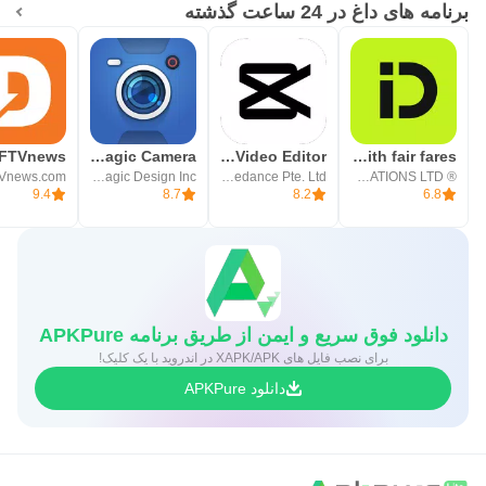
برنامه های داغ در 24 ساعت گذشته
Blackmagic Camera
CapCut: Photo & Video Editor
inDrive. Rides with fair fares
Vnews.com
Blackmagic Design Inc.
Bytedance Pte. Ltd.
® SUOL INNOVATIONS LTD
9.4
8.7
8.2
6.8
دانلود فوق سریع و ایمن از طریق برنامه APKPure
برای نصب فایل های XAPK/APK در اندروید با یک کلیک!
دانلود APKPure