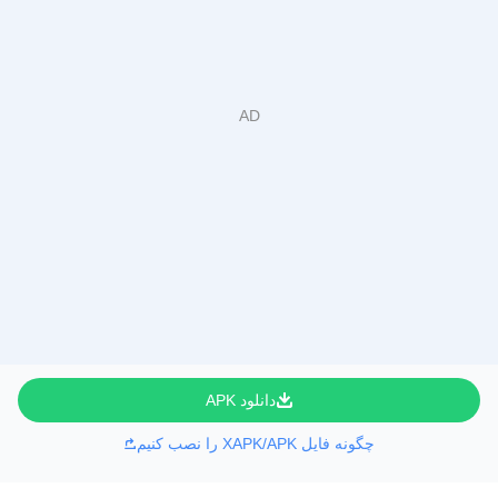
دانلود APK
چگونه فایل XAPK/APK را نصب کنیم