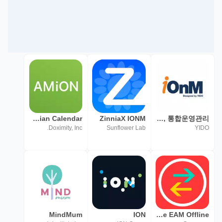
Amion - Physician Calendar
ZinniaX IONM
iOnM - (onm, Infra O&M, 통합운영관리
Doximity, Inc.
Sunflower Lab
YIDO
MindMum
ION
Octave Attune EAM Offline