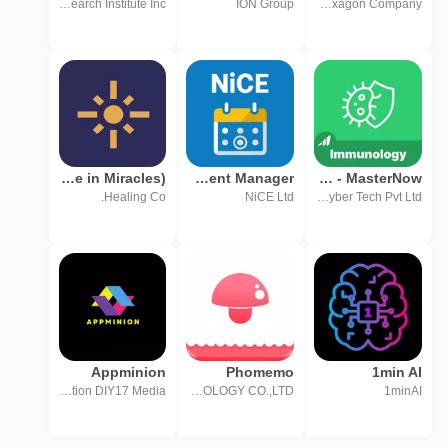
Parent-Infant Research Institute Inc.
ION Group
Intergraph Corporation, a Hexagon Company
ACIM+ (A Course in Miracles)
Employee Engagement Manager
Immunology - MasterNow
Healing Co.
NiCE Ltd
Total Cyber Tech Pvt Ltd
Appminion
Phomemo
1min AI
Education DIY17 Media
ZHUHAI QUIN TECHNOLOGY CO.,LTD.
1minAI