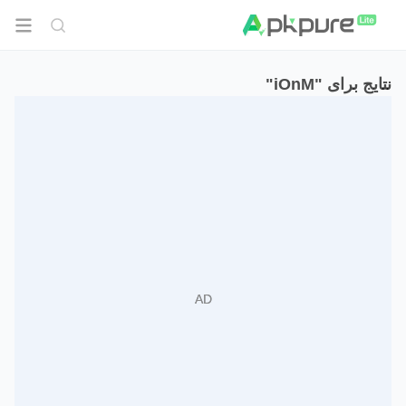
نتایج برای "iOnM"