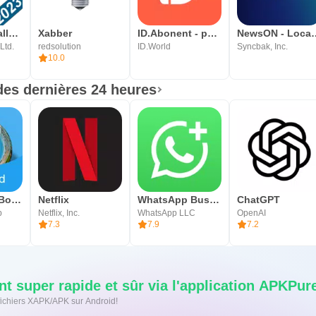
Revo Uninstaller Mobile
Xabber
ID.Abonent - регистрация SIM
NewsON - Loca
Ltd.
redsolution
ID.World
Syncbak, Inc.
10.0
des dernières 24 heures
Movie Box - Boîte de film
Netflix
WhatsApp Business
ChatGPT
p
Netflix, Inc.
WhatsApp LLC
OpenAI
7.3
7.9
7.2
t super rapide et sûr via l'application APKPur
s fichiers XAPK/APK sur Android!