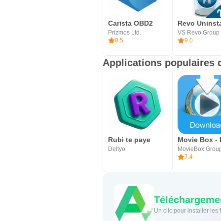
Carista OBD2
Prizmos Ltd.
VS Revo Group 
8.5
9.0
Applications populaires 
Rubi te paye
Deltyo
MovieBox Grou
7.4
Téléchargemen
Un clic pour installer le