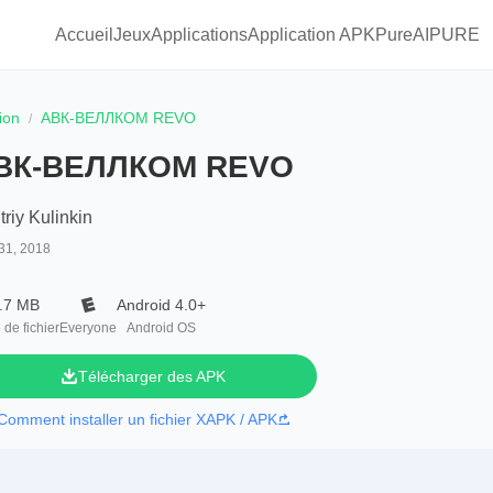
Accueil
Jeux
Applications
Application APKPure
AIPURE
ion
АВК-ВЕЛЛКОМ REVO
ВК-ВЕЛЛКОМ REVO
riy Kulinkin
31, 2018
.7 MB
Android 4.0+
e de fichier
Everyone
Android OS
Télécharger des APK
Comment installer un fichier XAPK / APK