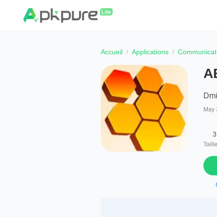
Accueil
Applications
Communicat
А
Dmit
May 
3
Taill