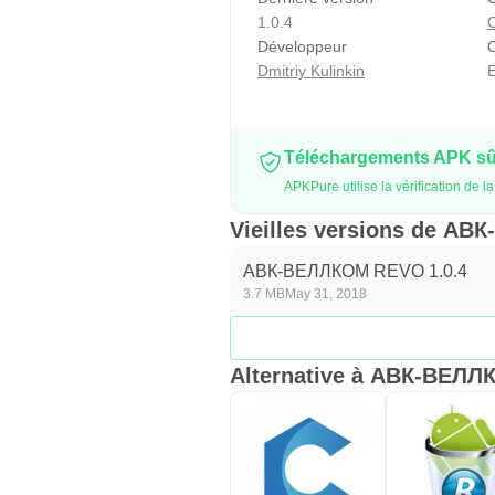
1.0.4
Développeur
C
Dmitriy Kulinkin
E
Téléchargements APK sûr
APKPure utilise la vérification d
Vieilles versions de А
АВК-ВЕЛЛКОМ REVO 1.0.4
3.7 MB
May 31, 2018
Alternative à АВК-ВЕЛ