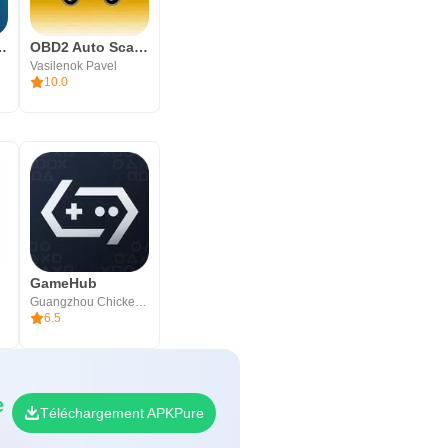
l News & Weather
OBD2 Auto Scaner OliviaDrive
Vasilenok Pavel
10.0
GameHub
Guangzhou Chicken Run Network Technology Co.,Ltd.
6.5
e
Téléchargement APKPure