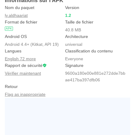
Informations sur l'APK
Nom du paquet
Version
ly.aldhaariat
1.2
Format de fichier
Taille de fichier
APK
40.8 MB
Android OS
Architecture
Android 4.4+ (Kitkat, API 19)
universal
Langues
Classification du contenu
English 72 more
Everyone
Rapport de sécurité
Signature
Vérifier maintenant
9600a180e00e881e272dde7bb
ae417ba397dfb06
Retour
Flag as inappropriate