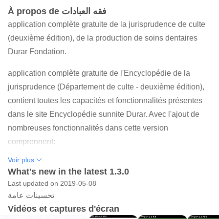
À propos de فقه العبادات
application complète gratuite de la jurisprudence de culte
(deuxième édition), de la production de soins dentaires
Durar Fondation.
application complète gratuite de l'Encyclopédie de la
jurisprudence (Département de culte - deuxième édition),
contient toutes les capacités et fonctionnalités présentes
dans le site Encyclopédie sunnite Durar. Avec l'ajout de
nombreuses fonctionnalités dans cette version
comprennent:
Voir plus
- Possibilité de navigation et la recherche d'un résumé du
What's new in the latest 1.3.0
culte libre de la jurisprudence.
Last updated on 2019-05-08
- Ajout de marges de manière à documenter toute
تحسينات عامة
information sa source.
Vidéos et captures d'écran
- Ajout de la navigation entre l'option pages d'application