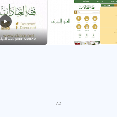
Bsaman (suivant et précédent), sans la nécessité de
revenir aux adresses des arbres.
- Ajout des propriétés de lecture de nuit, conserver ou
supprimer la configuration, l'amélioration des matériaux de
partage d'applications dans les moyens de communication
Trailer officiel de فقه العبادات pour Android
sociale.
Ceci est la seule application officielle de la Fondation
sunnite Durar pour l'Encyclopédie de la jurisprudence
(Département de culte - Deuxième édition).