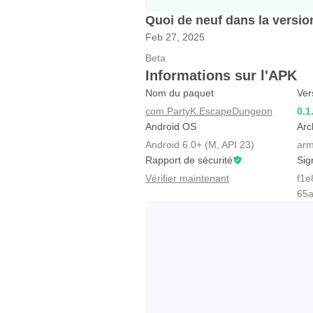
Quoi de neuf dans la version
Feb 27, 2025
Beta
Informations sur l'APK
Nom du paquet
Ver
com.PartyK.EscapeDungeon
0.1
Android OS
Arc
Android 6.0+ (M, API 23)
arm
Rapport de sécurité
Sig
Vérifier maintenant
f1e
65