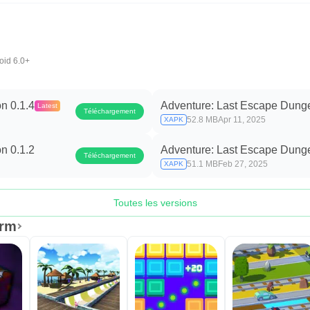
oid 6.0+
n 0.1.4
Adventure: Last Escape Dung
Latest
Téléchargement
52.8 MB
Apr 11, 2025
XAPK
n 0.1.2
Adventure: Last Escape Dung
Téléchargement
51.1 MB
Feb 27, 2025
XAPK
Toutes les versions
orm