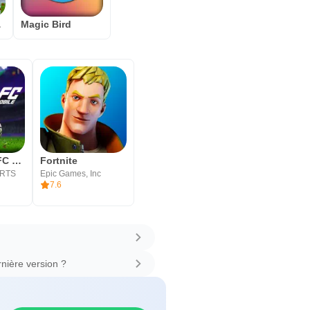
ad 3D
Magic Bird
EA SPORTS FC Mobile 26
Fortnite
ARTS
Epic Games, Inc
7.6
nière version ?