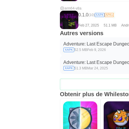
arm64-v8a
0.1.0
(10)
XAPK
APKs
Feb 27, 2025
51.1 MB
Andr
Autres versions
Adventure: Last Escape Dungeo
52.5 MB
Feb 9, 2026
XAPK
Adventure: Last Escape Dungeo
51.3 MB
Mar 24, 2025
XAPK
Obtenir plus de Whilest