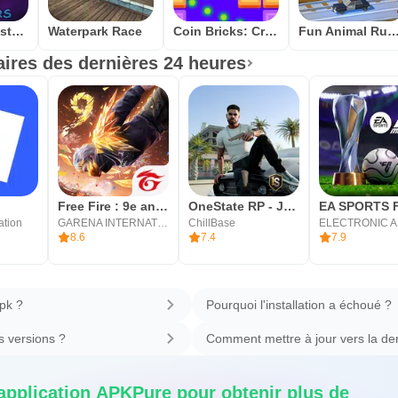
Story of Monsters: Idle
Waterpark Race
Coin Bricks: Crush Master
Fun Animal Rush: Coins Ro
ires des dernières 24 heures
Free Fire : 9e anniversaire
OneState RP - Jeu de rôle
ation
GARENA INTERNATIONAL I
ChillBase
ELECTRONIC 
8.6
7.4
7.9
apk ?
Pourquoi l'installation a échoué ?
 versions ?
Comment mettre à jour vers la der
'application APKPure pour obtenir plus de