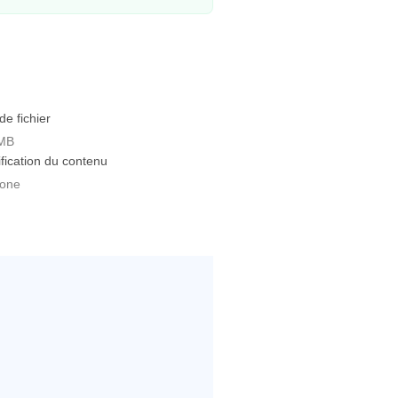
 de fichier
 MB
ification du contenu
yone