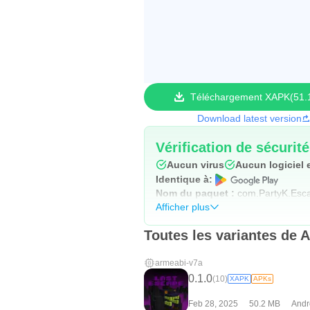
Téléchargement XAPK
51.
Download latest version
Vérification de sécurit
Aucun virus
Aucun logiciel 
Identique à:
Nom du paquet :
com.PartyK.Es
Afficher plus
Toutes les variantes de 
armeabi-v7a
0.1.0
(10)
XAPK
APKs
Feb 28, 2025
50.2 MB
Andr