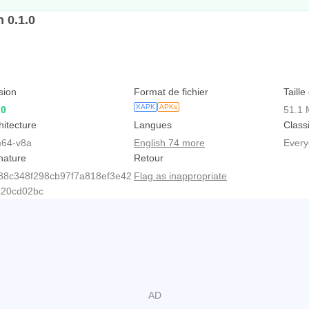
 0.1.0
sion
Format de fichier
Taille
XAPK
APKs
.0
51.1
hitecture
Langues
Class
64-v8a
English 74 more
Ever
nature
Retour
88c348f298cb97f7a818ef3e42
Flag as inappropriate
a20cd02bc