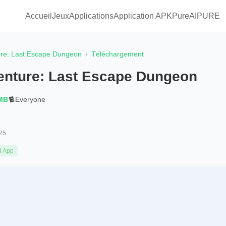
Accueil
Jeux
Applications
Application APKPure
AIPURE
re: Last Escape Dungeon
Téléchargement
enture: Last Escape Dungeon
 MB
Everyone
25
d App