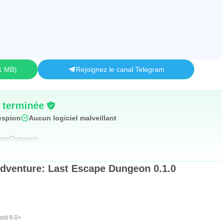
1 MB
Rejoignez le canal Telegram
é terminée
espion
Aucun logiciel malveillant
capeDungeon
Adventure: Last Escape Dungeon 0.1.0
oid 6.0+