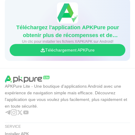
Téléchargez l'application APKPure pour
obtenir plus de récompenses et de
Un clic pour installer les fichiers XAPK/APK sur Android!
réductions de jeu
Téléchargement APKPure
APKPure Lite - Une boutique d'applications Android avec une
expérience de navigation simple mais efficace. Découvrez
l'application que vous voulez plus facilement, plus rapidement et
en toute sécurité.
SERVICE
Installer APK