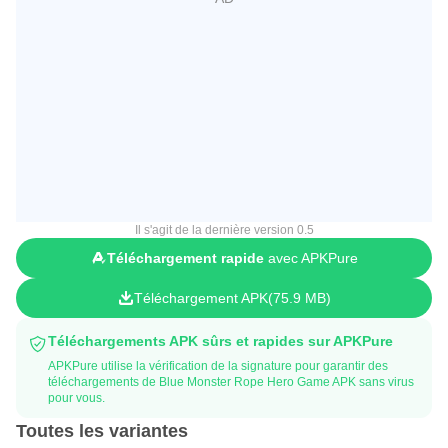
Il s'agit de la dernière version 0.5
Téléchargement rapide
avec APKPure
Téléchargement APK
75.9 MB
Téléchargements APK sûrs et rapides sur APKPure
APKPure utilise la vérification de la signature pour garantir des
téléchargements de Blue Monster Rope Hero Game APK sans virus
pour vous.
Toutes les variantes