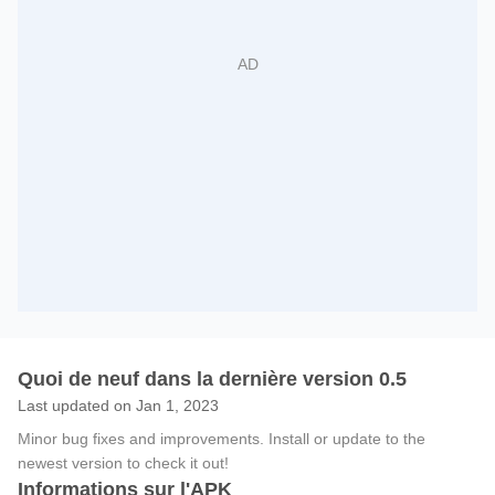
Quoi de neuf dans la dernière version 0.5
Last updated on Jan 1, 2023
Minor bug fixes and improvements. Install or update to the
newest version to check it out!
Informations sur l'APK