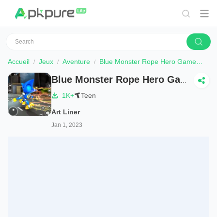
Accueil
Jeux
Aventure
Blue Monster Rope Hero Game
Tél
Blue Monster Rope Hero Game
1K+
Teen
Art Liner
Jan 1, 2023