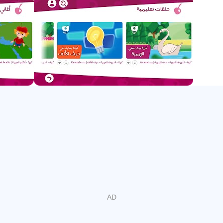
répréhensible sous le couvert de chaînes pour enfants.
Dans le monde d'aujourd'hui, en particulier dans les pays
développés, les enfants sont beaucoup exposés à
YouTube. Il est assez déconcertant pour chaque parent de
voir à quelle vitesse les enfants découvrent eux-mêmes
leurs programmes et chaînes préférés. Karazah profite de
cet attrait puissant de YouTube auprès des enfants, et leur
offre ainsi les aperçus fascinants de la langue arabe.
Soutenue par une équipe d'experts des médias et de
l'éducation des enfants de 5 pays dans le monde (États-
Unis, France, Turquie, Émirats arabes unis et Qatar),
Karazah est prête à ouvrir une nouvelle voie dans le
secteur des chaînes vidéo destinées aux enfants.
Vous pouvez trouver de nombreuses chaînes arabes sur
YouTube, mais ce qui nous distingue, c'est notre offre de
contenu authentique et de haute qualité avec une