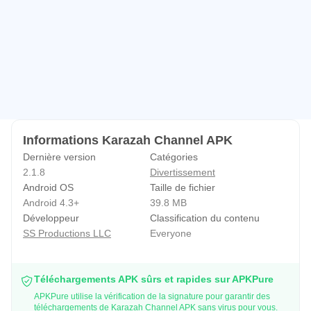
perspective innovante dans l'industrie du divertissement
ludique.
De l'écriture de chansons à l'enregistrement et l'animation
3D au marketing des médias sociaux, tous les éléments de
notre production ont été entièrement préparés par notre
équipe d'experts. Étant donné que tous les membres de la
famille Karazah sont parents, nous comprenons
Informations Karazah Channel APK
l'importance d'offrir un contenu amusant et engageant aux
Dernière version
Catégories
enfants. Donc, travailler à Karazah nous aide à créer le
2.1.8
Divertissement
contenu que nous voulons montrer à nos enfants - et pour
Android OS
Taille de fichier
le vôtre aussi.
Android 4.3+
39.8 MB
Développeur
Classification du contenu
Vision
SS Productions LLC
Everyone
Innover dans l'industrie des médias pour les enfants en
produisant un contenu vidéo intéressant et engageant qui
peut jouer un rôle décisif dans leur développement
Téléchargements APK sûrs et rapides sur APKPure
APKPure utilise la vérification de la signature pour garantir des
psychologique et spirituel.
téléchargements de Karazah Channel APK sans virus pour vous.