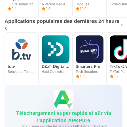
Future Today Inc
A Parent Media Co. Inc.
iMooBee
CosmoBlue
9.4
9.5
10.0
Applications populaires des dernières 24 heure
s
b.tv
DZaïr Digital Services
Smarters Pro
Bouygues Telecom
Haut Commissariat à la Numérisation
Tech Smarters
TikTok Pte.
10.0
8.2
Téléchargement super rapide et sûr via
l'application APKPure
Un clic pour installer les fichiers XAPK/APK sur Android!