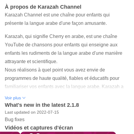
À propos de Karazah Channel
Karazah Channel est une chaîne pour enfants qui
présente la langue arabe d'une façon amusante.
Karazah, qui signifie Cherry en arabe, est une chaîne
YouTube de chansons pour enfants qui enseigne aux
enfants les rudiments de la langue arabe d'une manière
attrayante et scientifique.
Nous réalisons à quel point vous avez envie de
programmes de haute qualité, fiables et éducatifs pour
familiariser vos enfants avec la langue arabe. Karazah a
tous les ingrédients pour accrocher vos enfants avec du
Voir plus
contenu attrayant préparé par une équipe qui connaît bien
What's new in the latest 2.1.8
la psychologie de l'enfant et la production médiatique.
Last updated on 2022-07-15
Bug fixes
Cela peut également empêcher votre enfant d'être accro à
Vidéos et captures d'écran
ces chaînes YouTube qui produisent du contenu