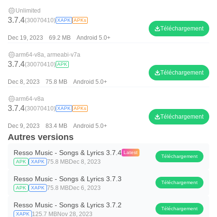
Unlimited
3.7.4
(30070410)
XAPK
APKs
Téléchargement
Dec 19, 2023
69.2 MB
Android 5.0+
arm64-v8a, armeabi-v7a
3.7.4
(30070410)
APK
Téléchargement
Dec 8, 2023
75.8 MB
Android 5.0+
arm64-v8a
3.7.4
(30070410)
XAPK
APKs
Téléchargement
Dec 9, 2023
83.4 MB
Android 5.0+
Autres versions
Resso Music - Songs & Lyrics 3.7.4
Latest
Téléchargement
75.8 MB
Dec 8, 2023
APK
XAPK
Resso Music - Songs & Lyrics 3.7.3
Téléchargement
75.8 MB
Dec 6, 2023
APK
XAPK
Resso Music - Songs & Lyrics 3.7.2
Téléchargement
125.7 MB
Nov 28, 2023
XAPK