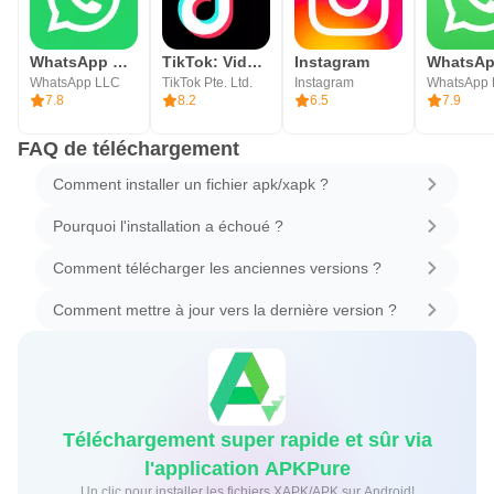
WhatsApp Messenger
TikTok: Vidéos, LIVE, Musique
Instagram
WhatsApp LLC
TikTok Pte. Ltd.
Instagram
WhatsApp
7.8
8.2
6.5
7.9
FAQ de téléchargement
Comment installer un fichier apk/xapk ?
Pourquoi l'installation a échoué ?
Comment télécharger les anciennes versions ?
Comment mettre à jour vers la dernière version ?
Téléchargement super rapide et sûr via
l'application APKPure
Un clic pour installer les fichiers XAPK/APK sur Android!