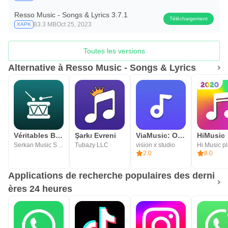
Resso Music - Songs & Lyrics 3.7.1
Téléchargement
83.3 MB
Oct 25, 2023
XAPK
Toutes les versions
Alternative à Resso Music - Songs & Lyrics
Véritables Boucles de Batterie
Şarkı Evreni
ViaMusic: Offline Music Player
Serkan Music Studio
Tubazy LLC
vision x studio
Hi Music p
2.0
8.0
Applications de recherche populaires des derni
ères 24 heures