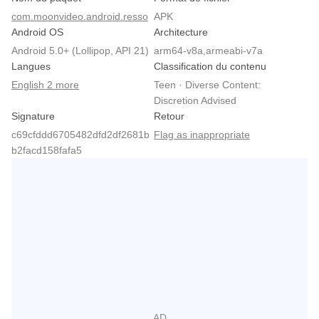
com.moonvideo.android.resso
APK
Android OS
Architecture
Android 5.0+ (Lollipop, API 21)
arm64-v8a,armeabi-v7a
Langues
Classification du contenu
English 2 more
Teen · Diverse Content:
Discretion Advised
Signature
Retour
c69cfddd6705482dfd2df2681b
Flag as inappropriate
b2facd158fafa5