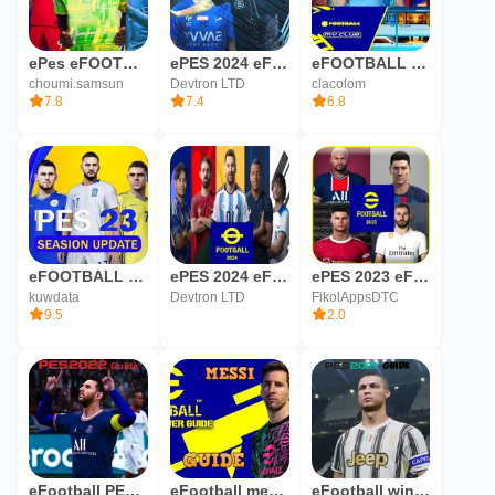
ePes eFOOTBALL 2024
ePES 2024 eFootball League
eFOOTBALL ePES
choumi.samsun
Devtron LTD
clacolom
7.8
7.4
6.8
eFOOTBALL ePES - 2024
ePES 2024 eFootball Pro League
ePES 2023 eFootball Riddle
kuwdata
Devtron LTD
FikolAppsDTC
9.5
2.0
eFootball PES 2022 Game guide
eFootball messi 2022 Game guide
eFootball winner 2021 Game Guide