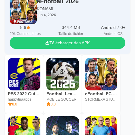
eFootball 2026
KONAMI
Jun 4, 2026
8.6
344.4 MB
Android 7.0+
29k
Commentaires
Taille de fichier
Android OS
Télécharger des APK
PES 2022 Guide - eFootball Hints
Football League 2026
eFootball FC Soccer Mobile 26
happytnaapps
MOBILE SOCCER
STORMEXA STUDIO (SMC-PRIVATE) LIMITED
8.0
8.8