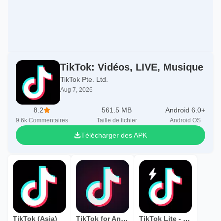
TikTok: Vidéos, LIVE, Musique
TikTok Pte. Ltd.
Aug 7, 2026
8.2
561.5 MB
Android 6.0+
9.6k
Commentaires
Taille de fichier
Android OS
Télécharger des APK
TikTok (Asia)
TikTok for Android TV
TikTok Lite - TikTok accéléré