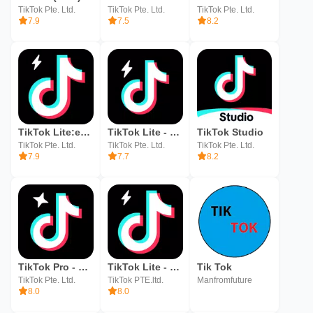
TikTok Pte. Ltd.
TikTok Pte. Ltd.
TikTok Pte. Ltd.
7.9
7.5
8.2
TikTok Lite:explore & soutiens
TikTok Lite - Faster TikTok
TikTok Studio
TikTok Pte. Ltd.
TikTok Pte. Ltd.
TikTok Pte. Ltd.
7.9
7.7
8.2
TikTok Pro - Events
TikTok Lite - deprecated
Tik Tok
TikTok Pte. Ltd.
TikTok PTE.ltd.
Manfromfuture
8.0
8.0