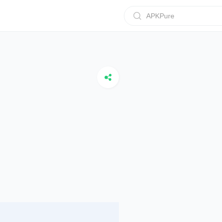
APKPure