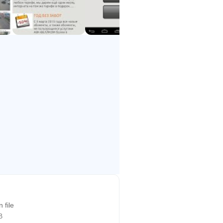
 file
B