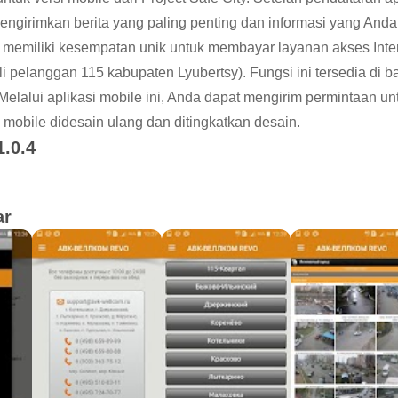
engirimkan berita yang paling penting dan informasi yang And
ini memiliki kesempatan unik untuk membayar layanan akses Inter
 pelanggan 115 kabupaten Lyubertsy). Fungsi ini tersedia di 
elalui aplikasi mobile ini, Anda dapat mengirim permintaan u
 mobile didesain ulang dan ditingkatkan desain.
1.0.4
ar