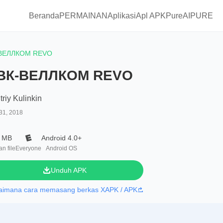
Beranda
PERMAINAN
Aplikasi
Apl APKPure
AIPURE
ВЕЛЛКОМ REVO
ВК-ВЕЛЛКОМ REVO
riy Kulinkin
31, 2018
7 MB
Android 4.0+
n file
Everyone
Android OS
Unduh APK
aimana cara memasang berkas XAPK / APK