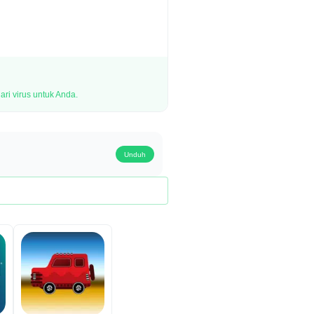
i virus untuk Anda.
Unduh