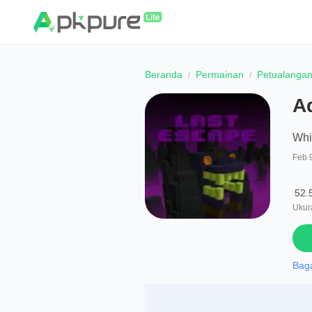
Beranda
Permainan
Petualanga
A
Whi
Feb 
52.
Ukura
Bag