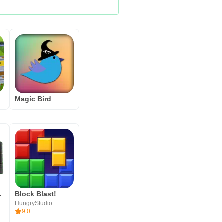
ad 3D
Magic Bird
ator ID
Block Blast!
HungryStudio
9.0