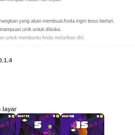
angkan yang akan membuat Anda ingin terus berlari.
kemampuan unik untuk dibuka.
n untuk membantu Anda melarikan diri.
u yang membenamkan Anda dalam dunia petualangan dan baha
angan dan mencoba melarikan diri dari kutukan kuil kuno. Un
0.1.4
 layar