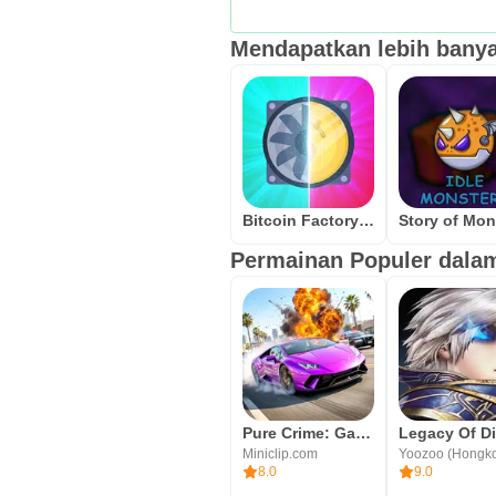
Mendapatkan lebih banya
Bitcoin Factory Idle Miner BTC
Permainan Populer dalam
Pure Crime: Gangster Shooting
Miniclip.com
Yoozoo (Hongk
8.0
9.0