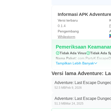
Informasi APK Adventur
Versi terbaru
K
0.1.4
P
Pengembang
A
Whilestorm
Pemeriksaan Keamanan
Tidak Ada Virus
Tidak Ada 
Nama Paket:
com.PartyK.Escape
Tampilkan Lebih Banyak
Versi lama Adventure: L
Adventure: Last Escape Dungeo
52.5 MB
Feb 9, 2026
Adventure: Last Escape Dungeo
51.3 MB
Mar 24, 2025