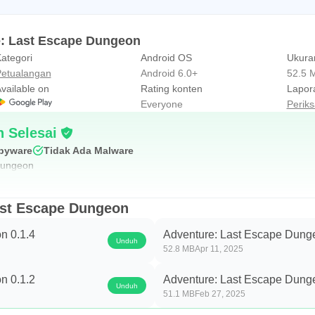
e: Last Escape Dungeon
ategori
Android OS
Ukuran
etualangan
Android 6.0+
52.5 
vailable on
Rating konten
Lapor
Everyone
Perik
 Selesai
Spyware
Tidak Ada Malware
Dungeon
ast Escape Dungeon
n 0.1.4
Adventure: Last Escape Dung
Unduh
52.8 MB
Apr 11, 2025
n 0.1.2
Adventure: Last Escape Dung
Unduh
51.1 MB
Feb 27, 2025