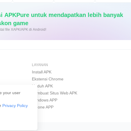
si APKPure untuk mendapatkan lebih banyak
iskon game
nginstal file XAPK/APK di Android!
LAYANAN
Install APK
Ekstensi Chrome
Unduh APK
e your user
Pembuat Situs Web APK
Windows APP
ur
Privacy Policy
iPhone APP