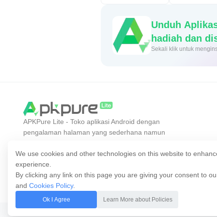
Unduh Aplika
hadiah dan d
Sekali klik untuk me
APKPure Lite - Toko aplikasi Android dengan
pengalaman halaman yang sederhana namun
efisien. Temukan aplikasi yang Anda inginkan
dengan lebih mudah, cepat, dan aman.
We use cookies and other technologies on this website to enhanc
experience.
By clicking any link on this page you are giving your consent to o
and
Cookies Policy
.
Ok I Agree
Learn More about Policies
Hak cipta © 2014-2026 APKPure. Milik semua Hak.