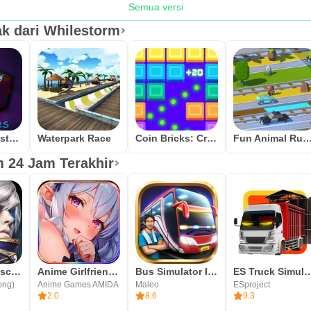
Semua versi
k dari Whilestorm
Story of Monsters: Idle
Waterpark Race
Coin Bricks: Crush Master
Fun Animal Rush: Coins Ro
 24 Jam Terakhir
Legacy Of Discord (Warisan)
Anime Girlfriend Isekai Waifu
Bus Simulator Indonesia
ES Truck Simul
ong)
Anime Games AMIDA
Maleo
ESproject
2.0
8.6
9.3