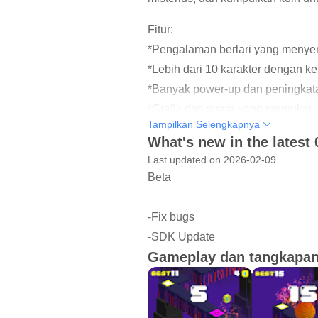
Fitur:
*Pengalaman berlari yang menyen
*Lebih dari 10 karakter dengan 
*Banyak power-up dan peningkata
*Grafik dan suara yang memuka
Tampilkan Selengkapnya
*Temple Escape Run memulai tant
What's new in the latest 
petualangan Anda!
Last updated on 2026-02-09
Beta
-Fix bugs
-SDK Update
Gameplay dan tangkapan