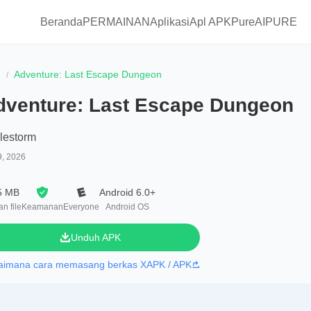
Beranda
PERMAINAN
Aplikasi
Apl APKPure
AIPURE
n
Adventure: Last Escape Dungeon
dventure: Last Escape Dungeon
lestorm
9, 2026
5 MB
Android 6.0+
n file
Keamanan
Everyone
Android OS
Unduh APK
aimana cara memasang berkas XAPK / APK