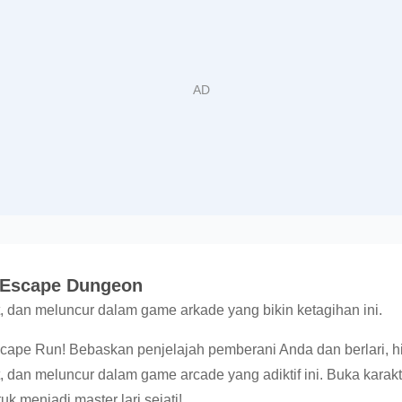
t Escape Dungeon
t, dan meluncur dalam game arkade yang bikin ketagihan ini.
scape Run! Bebaskan penjelajah pemberani Anda dan berlari, h
, dan meluncur dalam game arcade yang adiktif ini. Buka karakte
k menjadi master lari sejati!