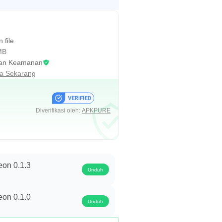
 file
MB
an Keamanan
sa Sekarang
Diverifikasi oleh:
APKPURE
eon 0.1.3
Unduh
eon 0.1.0
Unduh