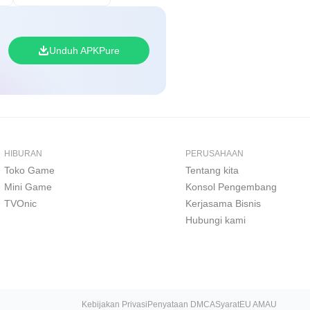
Unduh APKPure
HIBURAN
PERUSAHAAN
Toko Game
Tentang kita
Mini Game
Konsol Pengembang
TVOnic
Kerjasama Bisnis
Hubungi kami
Kebijakan Privasi
Penyataan DMCA
Syarat
EU AMAU