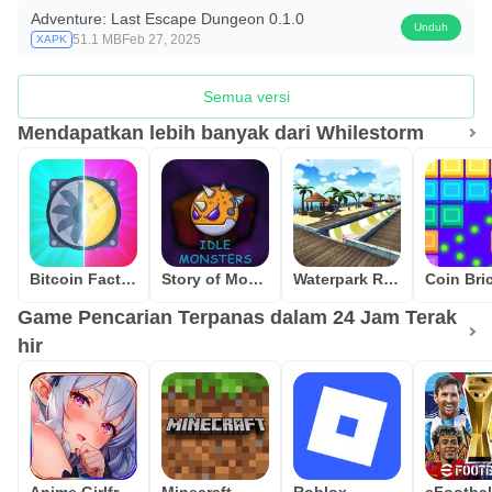
Adventure: Last Escape Dungeon 0.1.0
Unduh
51.1 MB
Feb 27, 2025
XAPK
Semua versi
Mendapatkan lebih banyak dari Whilestorm
Bitcoin Factory Idle Miner BTC
Story of Monsters: Idle
Waterpark Race
Game Pencarian Terpanas dalam 24 Jam Terak
hir
Anime Girlfriend Isekai Waifu
Minecraft
Roblox
eFootba