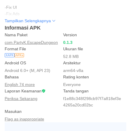
-Fix UI
-Fix Ads
-Fix bugs
Tampilkan Selengkapnya
Informasi APK
Nama Paket
Version
com.PartyK.EscapeDungeon
0.1.3
Format File
Ukuran file
XAPK
APKs
52.8 MB
Android OS
Arsitektur
Android 6.0+ (M, API 23)
arm64-v8a
Bahasa
Rating konten
English 74 more
Everyone
Laporan Keamanan
Tanda tangan
Periksa Sekarang
f1e88c348f298cb97f7a818ef3e
4265a20cd02bc
Masukan
Flag as inappropriate