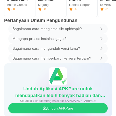
Anime Games AMIDA
Mojang
Roblox Corporation
KONAMI
2.0
8.8
8.0
8.6
Pertanyaan Umum Pengunduhan
Bagaimana cara menginstal file apk/xapk?
Mengapa proses instalasi gagal?
Bagaimana cara mengunduh versi lama?
Bagaimana cara memperbarui ke versi terbaru?
Unduh Aplikasi APKPure untuk
mendapatkan lebih banyak hadiah dan
Sekali klik untuk menginstal file XAPK/APK di Android!
diskon game
Unduh APKPure