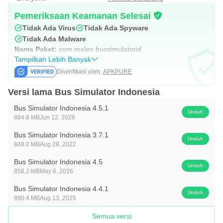
berlapis.
Pemeriksaan Keamanan Selesai
Tidak Ada Virus
Tidak Ada Spyware
Desain Livery dan Dukungan Mod
Tidak Ada Malware
Nama Paket:
com.maleo.bussimulatorid
Editor livery bawaan memungkinkan kamu mendesain
Tampilkan Lebih Banyak
tampilan bus sesuai selera, dari warna dasar sampai detail
Diverifikasi oleh:
APKPURE
stiker komunitas. Hasilnya bisa membuat armada tampil
Versi lama Bus Simulator Indonesia
beda saat konvoi, atau sekadar mempercantik koleksi
andalanmu.
Bus Simulator Indonesia 4.5.1
Unduh
884.8 MB
Jun 12, 2026
Dukungan mod memberi ruang lebih luas untuk
menambah variasi kendaraan dan elemen visual. Jika
Bus Simulator Indonesia 3.7.1
Unduh
849.0 MB
Aug 29, 2022
ingin mencoba, pastikan memilih mod yang kompatibel
Bus Simulator Indonesia 4.5
dan sumbernya tepercaya agar tidak menimbulkan crash.
Unduh
858.2 MB
May 6, 2026
Bus Simulator Indonesia tetap nyaman digunakan tanpa
Bus Simulator Indonesia 4.4.1
mod, tetapi fitur ini berguna untuk pemain yang suka
Unduh
890.4 MB
Aug 13, 2025
bereksperimen dan membangun gaya bermain yang unik.
Semua versi