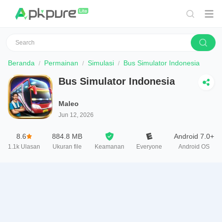
Beranda
Permainan
Simulasi
Bus Simulator Indonesia
Bus Simulator Indonesia
Maleo
Jun 12, 2026
8.6
884.8 MB
Android 7.0+
1.1k
Ulasan
Ukuran file
Keamanan
Everyone
Android OS