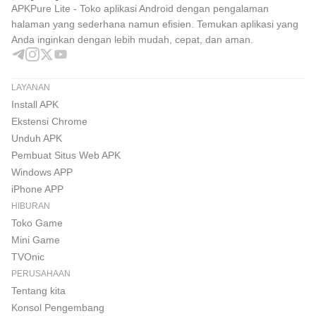
Crash atau bug audio sesekali.
APKPure Lite - Toko aplikasi Android dengan pengalaman
halaman yang sederhana namun efisien. Temukan aplikasi yang
AI lalu lintas kadang mengganggu.
Anda inginkan dengan lebih mudah, cepat, dan aman.
Lingkungan terasa sepi di beberapa area.
LAYANAN
Cara Download dan Instal Bus Simulator
Install APK
Indonesia
Ekstensi Chrome
Unduh APK
Kamu bisa download APK Bus Simulator Indonesia
Pembuat Situs Web APK
langsung dari APKPure. Waktu unduh biasanya beberapa
Windows APP
menit, tergantung koneksi internet dan kepadatan jaringan.
iPhone APP
Ukuran dapat berbeda tergantung versi APK, jadi pastikan
HIBURAN
penyimpanan ponsel cukup sebelum mengunduh.
Toko Game
Mini Game
Selama proses unduh, jangan pindah jaringan agar file
TVOnic
tidak korup. Setelah selesai, lanjutkan instalasi seperti
PERUSAHAAN
biasa; pada sebagian perangkat, kamu mungkin diminta
Tentang kita
memberi izin instalasi dari sumber yang dikenal. Setelah
Konsol Pengembang