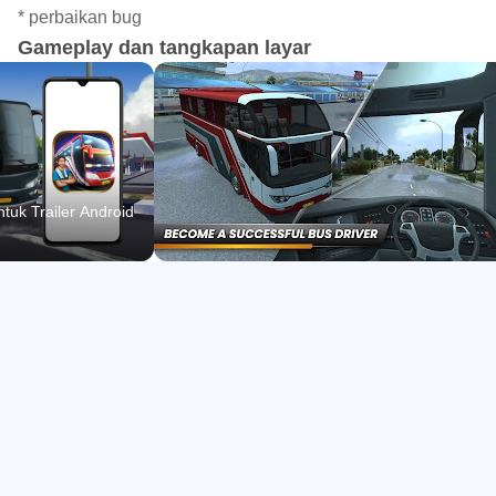
Kota, jalan, dan bus asli Indonesia dengan detail
* perbaikan bug
lingkungan yang familier.
Gameplay dan tangkapan layar
Klakson “Om Telolet Om” dengan audio khas yang bikin
suasana hidup.
Mode konvoi online, dukungan mod, leaderboard, dan
simpanan progres ke cloud.
tuk Trailer Android
Nuansa Lokal Indonesia yang Otentik
Suasana kota, marka jalan, halte, hingga jenis bus terasa
akrab, sehingga berkendara terasa seperti di jalur dalam
negeri. Kamu akan menjumpai detail yang membangun
imersi, lengkap dengan klakson “telolet” yang ikonik untuk
menyapa penumpang di pinggir jalan.
Pada momen santai, menyalakan lampu saat senja lalu
membunyikan “telolet” di jalan lintas bisa jadi hiburan