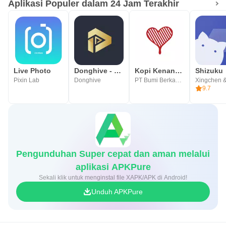
Aplikasi Populer dalam 24 Jam Terakhir
Live Photo
Donghive - Nonton Donghua
Kopi Kenangan Indonesia
Shizuku
Pixin Lab
Donghive
PT Bumi Berkah Boga
Xingchen &
9.7
Pengunduhan Super cepat dan aman melalui
aplikasi APKPure
Sekali klik untuk menginstal file XAPK/APK di Android!
Unduh APKPure