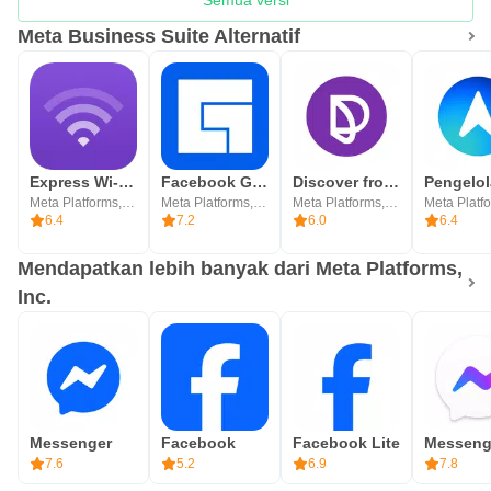
Meta Business Suite Alternatif
Express Wi-Fi by Facebook
Facebook Gaming: Watch, Play,
Discover from Facebook
Meta Platforms, Inc.
Meta Platforms, Inc.
Meta Platforms, Inc.
6.4
7.2
6.0
6.4
Mendapatkan lebih banyak dari Meta Platforms,
Inc.
Messenger
Facebook
Facebook Lite
7.6
5.2
6.9
7.8