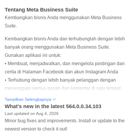
Tentang Meta Business Suite
Kembangkan bisnis Anda menggunakan Meta Business
Suite.
Kembangkan bisnis Anda dan terhubunglah dengan lebih
banyak orang menggunakan Meta Business Suite.
Gunakan aplikasi ini untuk:
• Membuat, menjadwalkan, dan mengelola postingan dan
cerita di Halaman Facebook dan akun Instagram Anda
• Terhubung dengan lebih banyak pelanggan dengan
menanggapi semua pesan dan komentar di satu tempat.
Anda bahkan bisa membuat tanggapan otomatis untuk
Tampilkan Selengkapnya
menghemat waktu
What's new in the latest 564.0.0.34.103
• Melihat insight tentang cara orang berinteraksi dengan
Last updated on Aug 4, 2026
Minor bug fixes and improvements. Install or update to the
postingan, cerita, dan iklan Anda agar Anda bisa membuat
newest version to check it out!
konten yang sesuai untuk mereka