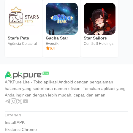
Star's Pets
Gacha Star
Star Sailors
Agência Colateral
Eversilk
Com2uS Holdings
6.4
APKPure Lite - Toko aplikasi Android dengan pengalaman
halaman yang sederhana namun efisien. Temukan aplikasi yang
Anda inginkan dengan lebih mudah, cepat, dan aman.
LAYANAN
Install APK
Ekstensi Chrome