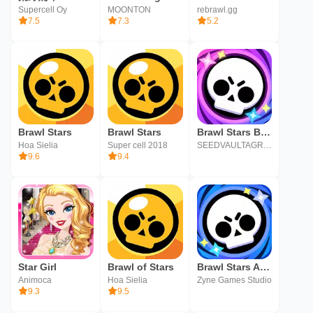
Supercell Oy
MOONTON
rebrawl.gg
7.5
7.3
5.2
Brawl Stars
Brawl Stars
Brawl Stars Battle
Hoa Sielia
Super cell 2018
SEEDVAULTAGRIBUSINESS
9.6
9.4
Star Girl
Brawl of Stars
Brawl Stars Arena
Animoca
Hoa Sielia
Zyne Games Studio
9.3
9.5