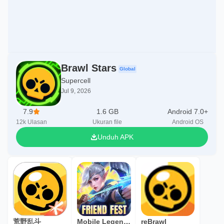
Brawl Stars
Global
Supercell
Jul 9, 2026
7.9
1.6 GB
Android 7.0+
12k
Ulasan
Ukuran file
Android OS
Unduh APK
荒野乱斗
Mobile Legends: Bang Bang
reBrawl