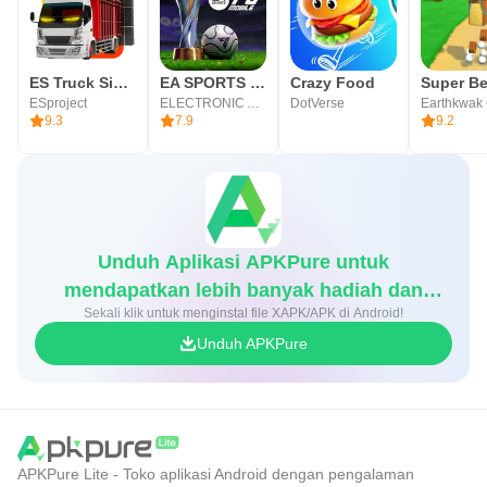
ES Truck Simulator ID
EA SPORTS FC MOBILE 26
Crazy Food
ESproject
ELECTRONIC ARTS
DotVerse
9.3
7.9
9.2
Unduh Aplikasi APKPure untuk
mendapatkan lebih banyak hadiah dan
Sekali klik untuk menginstal file XAPK/APK di Android!
diskon game
Unduh APKPure
APKPure Lite - Toko aplikasi Android dengan pengalaman