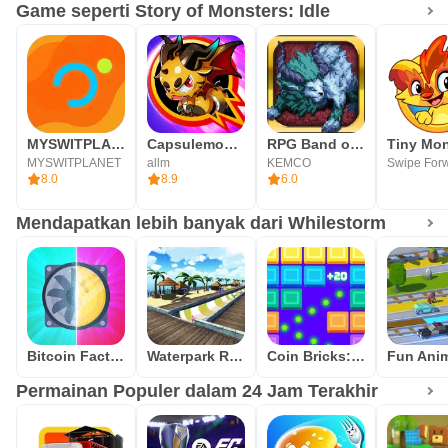
Game seperti Story of Monsters: Idle
MYSWITPLANET
Capsulemon Fight! : Global Mon
RPG Band of Monsters
Tiny Mon
MYSWITPLANET
allm
KEMCO
8.0
8.9
6.0
Mendapatkan lebih banyak dari Whilestorm
Bitcoin Factory Idle Miner BTC
Waterpark Race
Coin Bricks: Crush Master
Permainan Populer dalam 24 Jam Terakhir