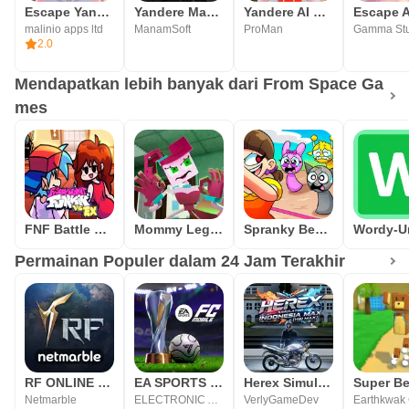
Escape Yandere AI Girlfriend
Yandere Magomusume
Yandere AI Virtual Girlfriend
malinio apps ltd
ManamSoft
ProMan
2.0
Mendapatkan lebih banyak dari From Space Ga
mes
FNF Battle Dance all Mods
Mommy Legs Spider Hide N Seek
Spranky Beatbox Survival
Permainan Populer dalam 24 Jam Terakhir
RF ONLINE NEXT
EA SPORTS FC MOBILE 26
Herex Simulator Indonesia Max
Netmarble
ELECTRONIC ARTS
VerlyGameDev