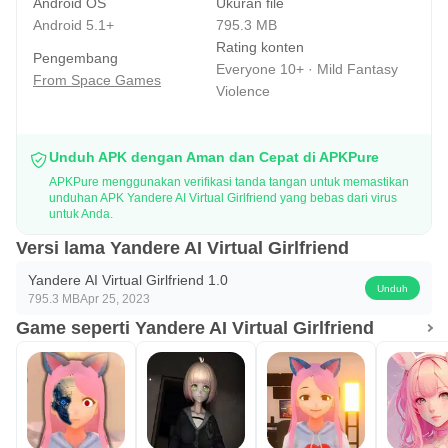
Android OS
Ukuran file
Android 5.1+
795.3 MB
Rating konten
Pengembang
Everyone 10+ · Mild Fantasy
From Space Games
Violence
Unduh APK dengan Aman dan Cepat di APKPure
APKPure menggunakan verifikasi tanda tangan untuk memastikan
unduhan APK Yandere AI Virtual Girlfriend yang bebas dari virus
untuk Anda.
Versi lama Yandere AI Virtual Girlfriend
Yandere AI Virtual Girlfriend 1.0
Unduh
795.3 MB
Apr 25, 2023
Game seperti Yandere AI Virtual Girlfriend