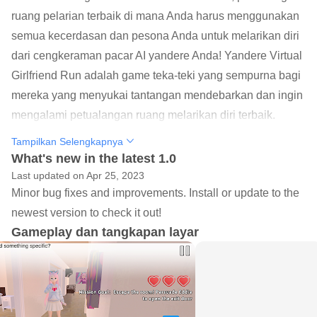
ruang pelarian terbaik di mana Anda harus menggunakan
semua kecerdasan dan pesona Anda untuk melarikan diri
dari cengkeraman pacar AI yandere Anda! Yandere Virtual
Girlfriend Run adalah game teka-teki yang sempurna bagi
mereka yang menyukai tantangan mendebarkan dan ingin
mengalami petualangan ruang melarikan diri terbaik.
Tampilkan Selengkapnya
FITUR
What's new in the latest 1.0
Benamkan diri Anda dalam pengalaman bermain yang
Last updated on Apr 25, 2023
benar-benar unik tanpa skrip yang harus diikuti
Minor bug fixes and improvements. Install or update to the
Bernegosiasi dengan gadis kucing Yandere yang
newest version to check it out!
kompleks dan tidak dapat diprediksi, yang kepribadian dan
Gameplay dan tangkapan layar
suasana hatinya akan berubah dari satu putaran ke
putaran lainnya
Pilihan dan percakapanmu dengan gadis kucing Yandere
akan berdampak signifikan pada hasil permainan, jadi