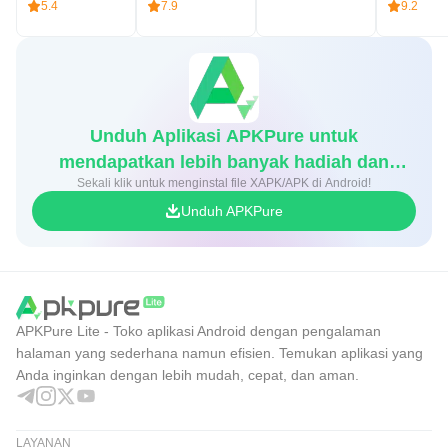
5.4
7.9
9.2
Unduh Aplikasi APKPure untuk
mendapatkan lebih banyak hadiah dan
Sekali klik untuk menginstal file XAPK/APK di Android!
diskon game
Unduh APKPure
APKPure Lite - Toko aplikasi Android dengan pengalaman
halaman yang sederhana namun efisien. Temukan aplikasi yang
Anda inginkan dengan lebih mudah, cepat, dan aman.
LAYANAN