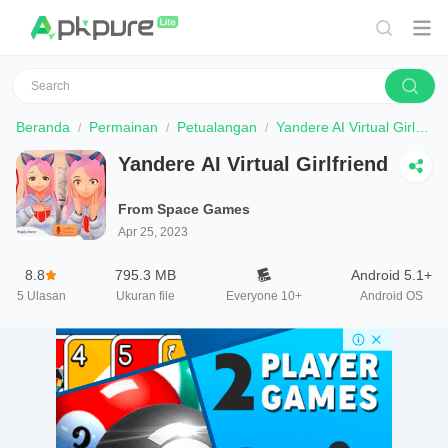
Beranda
Permainan
Petualangan
Yandere AI Virtual Girlfriend
Yandere AI Virtual Girlfriend
From Space Games
Apr 25, 2023
8.8
795.3 MB
Android 5.1+
5
Ulasan
Ukuran file
Everyone 10+
Android OS