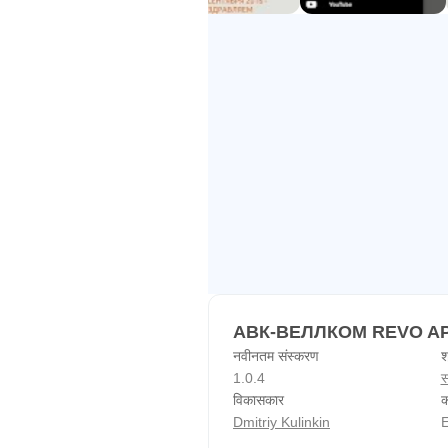
АВК-ВЕЛЛКОМ REVO APK
नवीनतम संस्करण
श
1.0.4
स
विकासकार
क
Dmitriy Kulinkin
E