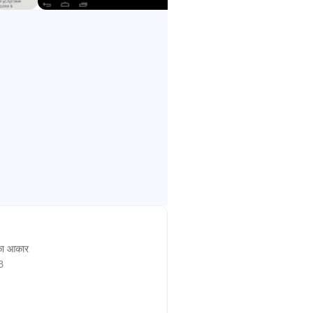
ा आकार
B