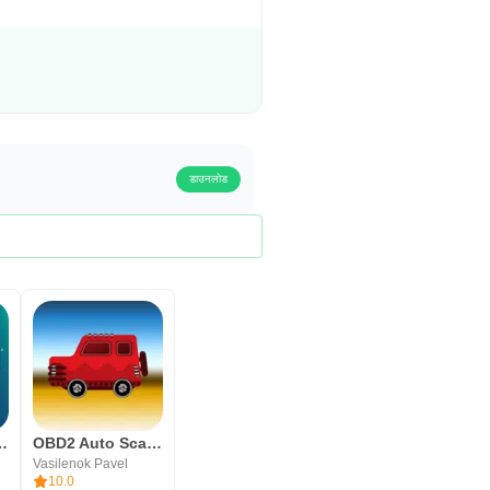
डाउनलोड
l News & Weather
OBD2 Auto Scaner Olivia Drive
Vasilenok Pavel
10.0