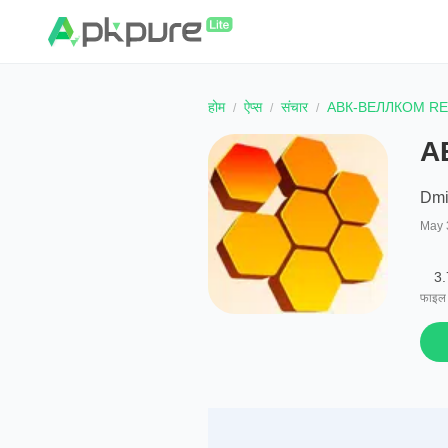
होम
ऐप्स
संचार
АВК-ВЕЛЛКОМ R
А
Dmit
May 
3
फाइल