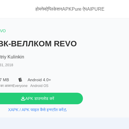
होम
गेम
ऐप्लिकेशन
APKPure ऐप
AIPURE
EVO
ВК-ВЕЛЛКОМ REVO
riy Kulinkin
31, 2018
.7 MB
Android 4.0+
 का आकार
Everyone
Android OS
APK डाउनलोड करें
XAPK / APK फाइल कैसे इन्स्टॉल करें