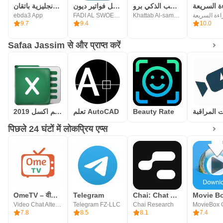
ة السريعة
المحاسب الذكي برو
المحاسب السهل فواتير ديون
تعلم اللغة الانجليزية باتقان
ebda3 App
FADI AL SWOEDAN
Khattab Al-samomi
اءة السريعة
9.7
9.4
10.0
Safaa Jassim से और प्राप्त करें
تعلم اكسل 2019
تعلم AutoCAD
Beauty Rate
पिछले 24 घंटों में लोकप्रिय एप्स
OmeTV – वीडियो चैट वैकल्पिक
Telegram
Chai: Chat AI Platform
Movie B
Video Chat Alternative
Telegram FZ-LLC
Chai Research
MovieBox 
7.8
8.5
8.1
7.4