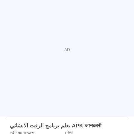
تعلم برنامج الرفت الانشائي APK जानकारी
नवीनतम संस्करण
श्रेणी