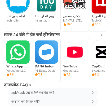
الطريق الى الجنة، اذكار، قصص
100 يوم انجاز
المكتبة الشامله بدون نت
technoSm
ihsan hadri
MAKTABI LTD.
TechXY
10.0
10.0
लास्ट 24 घंटों में हॉट सर्च एप्लिकेशन्स
WhatsApp Messenger
DANA Indonesia Digital Wallet
YouTube
WhatsApp LLC
PT Espay Debit Indonesia Koe
Google LLC
7.8
7.4
7.7
8.2
डाउनलोड FAQs
apk/xapk फ़ाइल कैसे स्थापित करें?
स्थापना क्यों विफल रही?