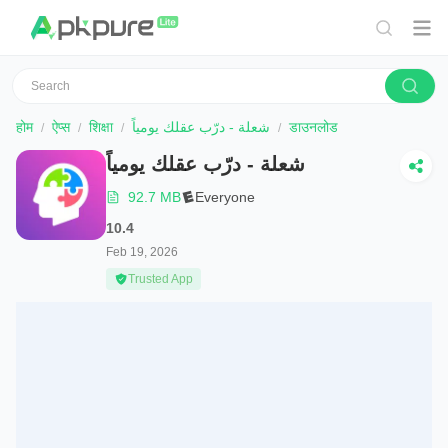
होम
ऐप्स
शिक्षा
شعلة - درّب عقلك يومياً
डाउनलोड
شعلة - درّب عقلك يومياً
92.7 MB
Everyone
10.4
Feb 19, 2026
Trusted App