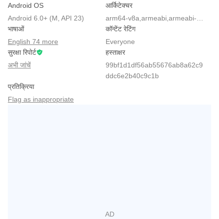
Android OS
आर्किटेक्चर
Android 6.0+ (M, API 23)
arm64-v8a,armeabi,armeabi-v7a,x86,x86_64
भाषाओं
कॉन्टेंट रेटिंग
English 74 more
Everyone
सुरक्षा रिपोर्ट
हस्ताक्षर
अभी जांचें
99bf1d1df56ab55676ab8a62c9
ddc6e2b40c9c1b
प्रतिक्रिया
Flag as inappropriate