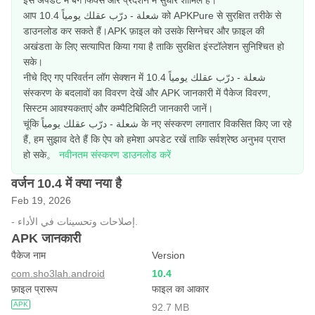
इस अपडेट में बग फिक्स और प्रदर्शन में सुधार शामिल है।
आप شعلة - درّب عقلك يومياً 10.4 को APKPure से सुरक्षित तरीके से
डाउनलोड कर सकते हैं।APK फ़ाइल को उसके सिग्नेचर और फ़ाइल की
अखंडता के लिए सत्यापित किया गया है ताकि सुरक्षित इंस्टॉलेशन सुनिश्चित हो
सके।
नीचे दिए गए परिवर्तन लॉग सेक्शन में شعلة - درّب عقلك يومياً 10.4
संस्करण के बदलावों का विवरण देखें और APK जानकारी में पैकेज विवरण,
सिस्टम आवश्यकताएं और कम्पैटिबिलिटी जानकारी जानें।
चूंकि شعلة - درّب عقلك يومياً के नए संस्करण लगातार विकसित किए जा रहे
हैं, हम सुझाव देते हैं कि ऐप को हमेशा अपडेट रखें ताकि सर्वश्रेष्ठ अनुभव प्राप्त
हो सके。
नवीनतम संस्करण डाउनलोड करें
वर्जन 10.4 में क्या नया है
Feb 19, 2026
- إصلاحات وتحسينات في الأداء.
APK जानकारी
पैकेज नाम
Version
com.sho3lah.android
10.4
फ़ाइल प्रारूप
फाइल का आकार
APK
92.7 MB