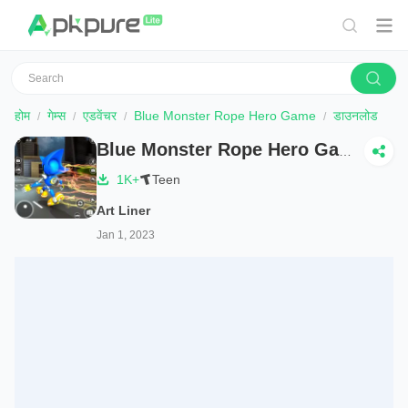
होम
गेम्स
एडवेंचर
Blue Monster Rope Hero Game
डाउनलोड
Blue Monster Rope Hero Game
1K+
Teen
Art Liner
Jan 1, 2023