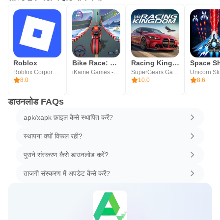
Roblox
Bike Race: Racing Game
Racing Kingdom Car Drag Race
Roblox Corporation
iKame Games - Zego Studio
SuperGears Games
8.0
10.0
8.6
डाउनलोड FAQs
apk/xapk फ़ाइल कैसे स्थापित करें?
स्थापना क्यों विफल रही?
पुराने संस्करण कैसे डाउनलोड करें?
ताजगी संस्करण में अपडेट कैसे करें?