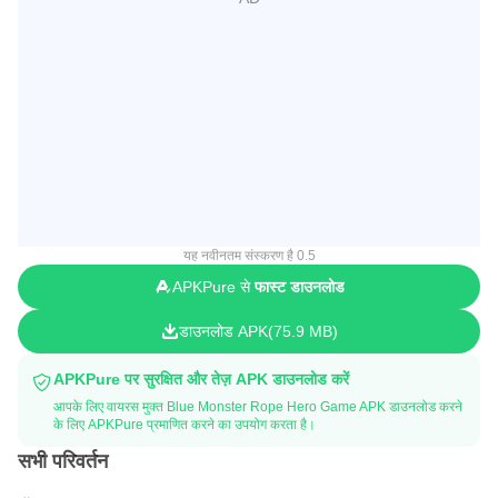
यह नवीनतम संस्करण है 0.5
APKPure से
फास्ट डाउनलोड
डाउनलोड APK
75.9 MB
APKPure पर सुरक्षित और तेज़ APK डाउनलोड करें
आपके लिए वायरस मुक्त Blue Monster Rope Hero Game APK डाउनलोड करने
के लिए APKPure प्रमाणित करने का उपयोग करता है।
सभी परिवर्तन