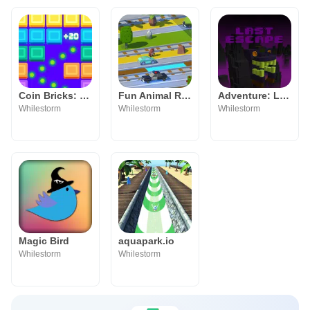
Coin Bricks: Crush Master
Fun Animal Rush: Coins Road 3D
Adventure: Last Escape Dungeon
Whilestorm
Whilestorm
Whilestorm
Magic Bird
aquapark.io
Whilestorm
Whilestorm