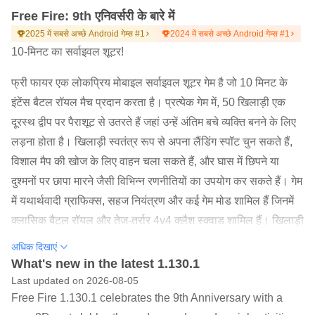
Free Fire: 9th एनिवर्सरी के बारे में
2025 में सबसे अच्छे Android गेम्स #1
2024 में सबसे अच्छे Android गेम्स #1
10-मिनट का सर्वाइवल शूटर!
फ्री फायर एक लोकप्रिय मोबाइल सर्वाइवल शूटर गेम है जो 10 मिनट के
इंटेंस बैटल रॉयल मैच प्रदान करता है। प्रत्येक गेम में, 50 खिलाड़ी एक
दूरस्थ द्वीप पर पैराशूट से उतरते हैं जहां उन्हें अंतिम बचे व्यक्ति बनने के लिए
लड़ना होता है। खिलाड़ी स्वतंत्र रूप से अपना लैंडिंग स्पॉट चुन सकते हैं,
विशाल मैप की खोज के लिए वाहन चला सकते हैं, और घास में छिपने या
दुश्मनों पर छापा मारने जैसी विभिन्न रणनीतियों का उपयोग कर सकते हैं। गेम
में यथार्थवादी ग्राफिक्स, सहज नियंत्रण और कई गेम मोड शामिल हैं जिनमें
क्लासिक बैटल रॉयल और तेज-तर्रार 4v4 क्लैश स्क्वाड शामिल हैं। खिलाड़ी
टीम समन्वय के लिए इन-गेम वॉइस चैट के साथ 4 लोगों तक के दल बना
अधिक दिखाएं
सकते हैं। गेम नियमित रूप से रोमांचक कोलैबोरेशन पेश करता है, जैसे हाल
What's new in the latest 1.130.1
ही में नारुटो शिप्पूडेन इवेंट जिसमें हिडन लीफ विलेज मैप, नाइन टेल्स इवेंट्स
Last updated on 2026-08-05
Free Fire 1.130.1 celebrates the 9th Anniversary with a
और निंजा टूल्स शामिल थे। अपने रणनीतिक गेमप्ले, सर्वाइवल एलिमेंट्स और