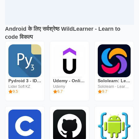
Android के लिए सर्वश्रेष्ठ WildLearner - Learn to
code विकल्प
Pydroid 3 - IDE for Python 3
Udemy - Online Courses
Sololearn: Learn to code
Lider Soft KZ
Udemy
Sololearn - Learn to Code
9.5
6.7
9.7