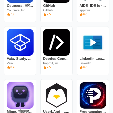
Coursera: करियर में आगे बढ़ें
GitHub
AIDE- IDE for Android Java C++
Coursera, Inc.
GitHub
appfour
7.2
9.5
9.0
Vaia: Study, Notes, Flashcards
Dcoder, Compiler IDE :Code & P
LinkedIn Learning
Vaia
Paprbit, Inc.
LinkedIn
8.9
9.5
9.0
Mimo: कोड/प्रोग्रामिंग सीखें
UserLAnd - Linux on Android
Programming Hub: Learn to code