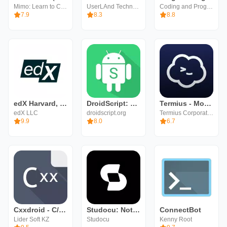
Mimo: Learn to Code
UserLAnd Technologies
Coding and Programming
7.9
8.3
8.8
edX Harvard, IIT, IIMB Courses
DroidScript: JS and Python IDE
Termius - Modern SSH Client
edX LLC
droidscript.org
Termius Corporation
9.9
8.0
6.7
Cxxdroid - C/C++ compiler IDE
Studocu: Notes & Practice
ConnectBot
Lider Soft KZ
Studocu
Kenny Root