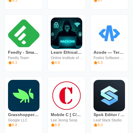
9.5
9.7
Feedly - Smarter News Reader
Learn Ethical Hacking: HackerX
Acode — Terminal & AI Coding
Feedly Team
Online Institute of Learning & Growth
Foxbiz Software Pvt. Ltd.
8.3
8.8
6.3
Grasshopper: Learn to Code
Mobile C [ C/C++ Compiler ]
Spck Editor / Git Client
Google LLC
Lee Jeong Seop
Leaf Stack Studio
6.8
6.8
8.0