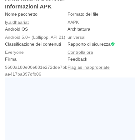
Informazioni APK
Nome pacchetto
Formato del file
ly.aldhaariat
XAPK
Android OS
Architettura
Android 5.0+ (Lollipop, API 21)
universal
Classificazione dei contenuti
Rapporto di sicurezza
Everyone
Controlla ora
Firma
Feedback
9600a180e00e881e272dde7bb
Flag as inappropriate
ae417ba397dfb06