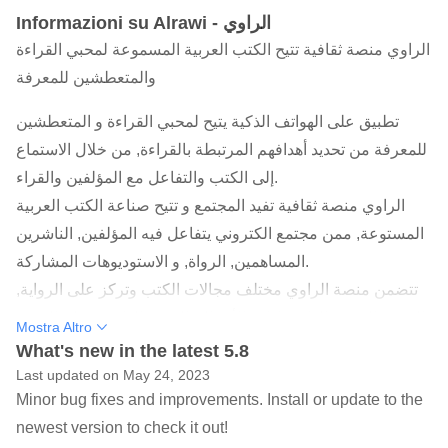
Informazioni su Alrawi - الراوي
الراوي منصة ثقافية تتيح الكتب العربية المسموعة لمحبي القراءة
والمتعطشين للمعرفة
تطبيق على الهواتف الذكية يتيح لمحبي القراءة و المتعطشين
للمعرفة من تحديد أهدافهم المرتبطة بالقراءة, من خلال الاستماع
إلى الكتب والتفاعل مع المؤلفين والقراء.
الراوي منصة ثقافية تفيد المجتمع و تتيح صناعة الكتب العربية
المستوعة, ممن مجتمع الكتروني يتفاعل فيه المؤلفين, الناشرين
المساهمين, الرواة, و الاستوديوهات المشاركة.
تتضمن منصة الراوي مختلف مجالات الكتب وتركز على الرواية,
الشعر, السيرة الذاتية, إدارة الأعمال, التنمية الذاتية, وعلم النفس.
Mostra Altro
كل ما عليك هو تحميل التطبيق, الاشتراك, والاستماع للكتب
What's new in the latest 5.8
الصوتية عن طريق التطبيق بشكل مباشر.
Last updated on May 24, 2023
Minor bug fixes and improvements. Install or update to the
رحلة الألف ميل تبدأ بخطوة ..
newest version to check it out!
سيساعدك الراوي في أن تبدأ هذه الرحلة; حيث سيكون التطبيق