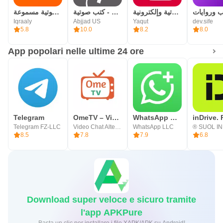
رفوف: كتب صوتية وإلكترونية
أبجد: روايات - قصص - كتب صوتية
اقرأ لي - كتب صوتية مسموعة
Iqraaly
Abjjad US
Yaqut
dev.sife
5.8
10.0
8.2
8.0
App popolari nelle ultime 24 ore
Telegram
OmeTV – Video Chat Alternativa
WhatsApp Business
Telegram FZ-LLC
Video Chat Alternative
WhatsApp LLC
8.5
7.8
7.9
6.8
Download super veloce e sicuro tramite
l'app APKPure