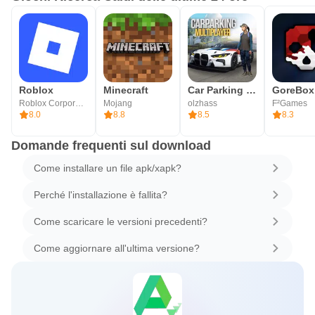
Roblox
Minecraft
Car Parking Multiplayer
GoreBox
Roblox Corporation
Mojang
olzhass
F²Games
8.0
8.8
8.5
8.3
Domande frequenti sul download
Come installare un file apk/xapk?
Perché l'installazione è fallita?
Come scaricare le versioni precedenti?
Come aggiornare all'ultima versione?