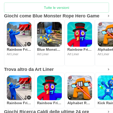
Tutte le versioni
Giochi come Blue Monster Rope Hero Game
Rainbow Friends Blue FnF Game
Blue Monster Rope Hero Game
Rainbow Friends Survival Rope
Art Liner
Art Liner
Art Liner
Art Liner
Trova altro da Art Liner
Rainbow Friends Blue FnF Game
Rainbow Friends Survival Rope
Alphabet Rope Hero Game
Giochi Ricerca Caldi delle ultime 24 ore