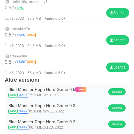
arm64-v8a, armeabi-v7a
0.5
(5)
APK
Scarica
Jan 1, 2023
75.9 MB
Android 6.0+
armeabi-v7a
0.5
(5)
XAPK
APKs
Scarica
Jan 6, 2023
64.6 MB
Android 6.0+
arm64-v8a
0.5
(5)
XAPK
APKs
Scarica
Jan 6, 2023
65.4 MB
Android 6.0+
Altre versioni
Blue Monster Rope Hero Game 0.5
Latest
Scarica
75.9 MB
Jan 1, 2023
APK
XAPK
Blue Monster Rope Hero Game 0.3
Scarica
85.8 MB
Nov 11, 2022
APK
XAPK
Blue Monster Rope Hero Game 0.2
Scarica
86.7 MB
Oct 23, 2022
APK
XAPK