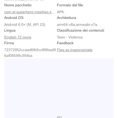
Nome pacchetto
Formato del file
com.al.superhero.ropeheo.spider.hero.vicetown
APK
Android OS
Architettura
Android 6.0+ (M, API 23)
arm64-v8a,armeabi-v7a
Lingua
Classificazione dei contenuti
English 72 more
Teen · Violence
Firma
Feedback
72372952ccaad6fb5ccf88bad9
Flag as inappropriate
6af08599c394ba