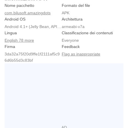
Nome pacchetto
Formato del file
com.bilusoft.amazingdots
APK
Android OS
Architettura
Android 4.1+ (Jelly Bean, API 16)
armeabi-v7a
Lingua
Classificazione dei contenuti
English 78 more
Everyone
Firma
Feedback
3da32a75f20d9ffe1f2111af5c9
Flag as inappropriate
6d6b55d3c83bf