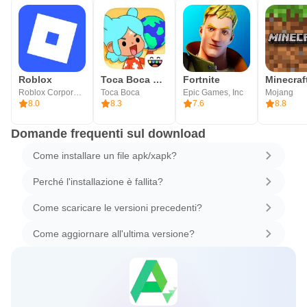
Roblox
Toca Boca World
Fortnite
Minecraf
Roblox Corporation
Toca Boca
Epic Games, Inc
Mojang
8.0
8.3
7.6
8.8
Domande frequenti sul download
Come installare un file apk/xapk?
Perché l'installazione è fallita?
Come scaricare le versioni precedenti?
Come aggiornare all'ultima versione?