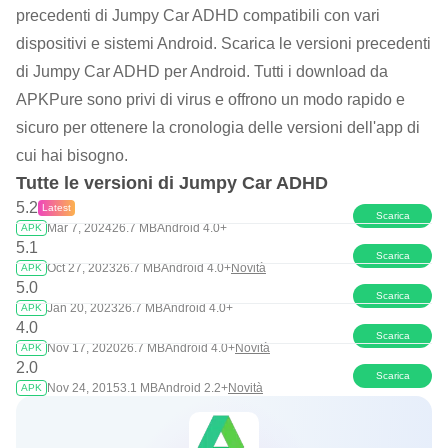
precedenti di Jumpy Car ADHD compatibili con vari
dispositivi e sistemi Android. Scarica le versioni precedenti
di Jumpy Car ADHD per Android. Tutti i download da
APKPure sono privi di virus e offrono un modo rapido e
sicuro per ottenere la cronologia delle versioni dell'app di
cui hai bisogno.
Tutte le versioni di Jumpy Car ADHD
5.2
Latest
Scarica
Mar 7, 2024
26.7 MB
Android 4.0+
APK
5.1
Scarica
Oct 27, 2023
26.7 MB
Android 4.0+
Novità
APK
5.0
Scarica
Jan 20, 2023
26.7 MB
Android 4.0+
APK
4.0
Scarica
Nov 17, 2020
26.7 MB
Android 4.0+
Novità
APK
2.0
Scarica
Nov 24, 2015
3.1 MB
Android 2.2+
Novità
APK