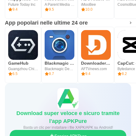
Future Today Inc
A Parent Media Co. Inc.
iMooBee
CosmoBlue
9.4
9.5
10.0
App popolari nelle ultime 24 ore
GameHub
Blackmagic Camera
Downloader by AFTVnews
Guangzhou Chicken Run Network Technology Co.,Ltd.
Blackmagic Design Inc.
AFTVnews.com
6.5
8.7
9.4
8.2
Download super veloce e sicuro tramite
l'app APKPure
Basta un clic per installare i file XAPK/APK su Android!