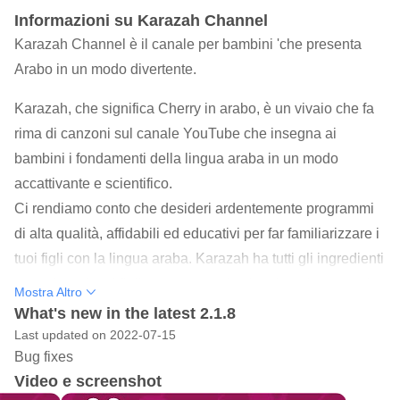
Informazioni su Karazah Channel
Karazah Channel è il canale per bambini 'che presenta
Arabo in un modo divertente.
Karazah, che significa Cherry in arabo, è un vivaio che fa
rima di canzoni sul canale YouTube che insegna ai
bambini i fondamenti della lingua araba in un modo
accattivante e scientifico.
Ci rendiamo conto che desideri ardentemente programmi
di alta qualità, affidabili ed educativi per far familiarizzare i
tuoi figli con la lingua araba. Karazah ha tutti gli ingredienti
per attirare i tuoi figli con contenuti coinvolgenti preparati
Mostra Altro
da un team esperto nella psicologia infantile e nella
What's new in the latest 2.1.8
produzione dei media. Può anche salvare tuo figlio
Last updated on 2022-07-15
Bug fixes
dall'essere dipendente da quei canali YouTube che
Video e screenshot
sfornano contenuti discutibili sotto le spoglie dei canali dei