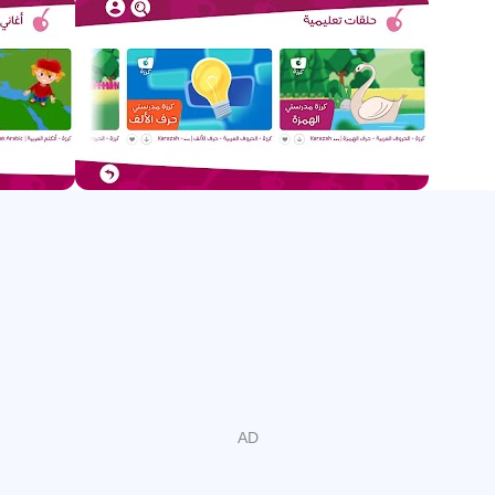
bambini.
Nel mondo di oggi, specialmente nei paesi sviluppati, i
bambini sono molto esposti a YouTube. È abbastanza
sconcertante per ogni genitore la velocità con cui i bambini
scoprono da soli i loro programmi e canali preferiti.
Karazah sfrutta appieno questo potente appello di
YouTube tra i bambini e quindi offre loro gli affascinanti
scorci della lingua araba.
Supportato da un team di esperti di media e istruzione per
bambini di 5 paesi del mondo (Stati Uniti, Francia, Turchia,
Emirati Arabi Uniti e Qatar), Karazah è pronta a tracciare
una nuova pista nel settore dei canali video orientati ai
bambini.
Puoi trovare numerosi canali arabi su YouTube, ma ciò
che ci distingue è la nostra offerta di contenuti autentici e
di alta qualità con una prospettiva innovativa nel settore