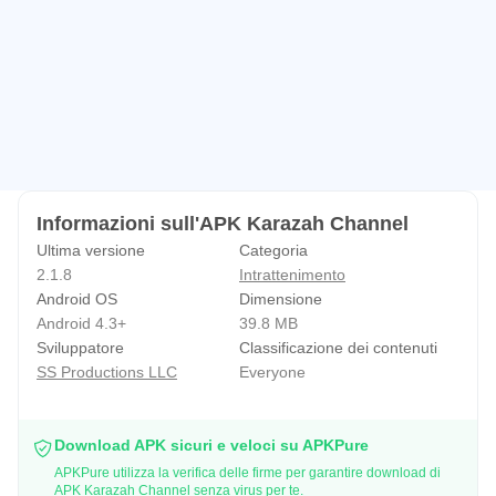
dell'edutainment.
Dal songwriting alla registrazione e dall'animazione 3D al
social media marketing, tutti gli elementi della nostra
produzione sono stati interamente preparati dal nostro
team di esperti. Poiché tutti i membri della famiglia
Karazah sono genitori, comprendiamo l'importanza di
offrire ai bambini contenuti divertenti e coinvolgenti.
Informazioni sull'APK Karazah Channel
Quindi, lavorare a Karazah ci aiuta a creare i contenuti che
Ultima versione
Categoria
vogliamo mostrare ai nostri figli, e anche per i tuoi.
2.1.8
Intrattenimento
Visione
Android OS
Dimensione
Aprire nuove strade nel settore dei media per i bambini
Android 4.3+
39.8 MB
Sviluppatore
Classificazione dei contenuti
producendo contenuti video degni di partecipazione e
SS Productions LLC
Everyone
coinvolgenti che possono svolgere un ruolo decisivo nel
loro sviluppo psicologico e spirituale.
Missione
Download APK sicuri e veloci su APKPure
APKPure utilizza la verifica delle firme per garantire download di
Con una varietà di contenuti video alternativi che si
APK Karazah Channel senza virus per te.