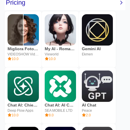
Migliora Foto AI, AI Enhancer
My AI - Romantic AI & Sex AI
Gemini AI
VIDEOSHOW Video Editor & Maker & AI Chat Generator
Vieworld
Ekmen
10.0
10.0
Chat AI: Chiedi all'Agente
Chat AI: AI Chat Bot Assistant
AI Chat
Deep Flow Apps
SEA MOBILE LTD
Peace
10.0
8.0
2.0