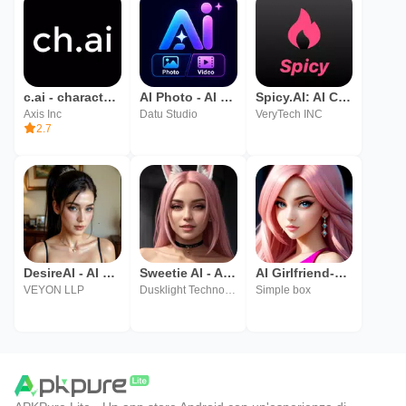
c.ai - character ai
AI Photo - AI Video
Spicy.AI: AI Compagno
Axis Inc
Datu Studio
VeryTech INC
2.7
DesireAI - AI Friend
Sweetie AI - AI Girlfriend
AI Girlfriend-AI Girls
VEYON LLP
Dusklight Technologies Ltd.
Simple box