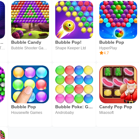
Bubble : Candy pop
Bubble Candy
Bubble Pop!
Bubble Pop
COLORDEER LIMITED
Bubble Shooter Games by Ilyon
Shape Keeper Ltd
HyperPlay
4.7
Bubble Pop
Bubble Poke: Gioco di Bolle
Candy Pop Pop
Housewife Games
Androbaby
Miaosoft