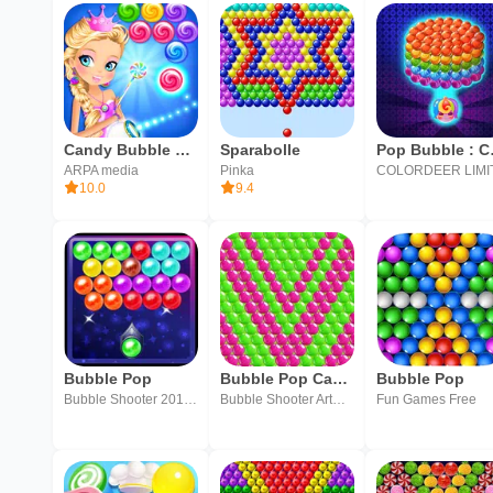
Candy Bubble Pop
Sparabolle
Pop 
ARPA media
Pinka
10.0
9.4
Bubble Pop
Bubble Pop Candy
Bubble Pop
Bubble Shooter 2017 / Fruit Legend
Bubble Shooter Artworks
Fun Games Free