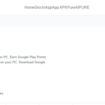
Home
Giochi
App
App APKPure
AIPURE