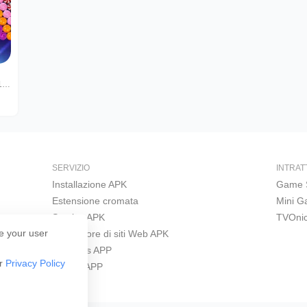
Bubble Shooter 2018 Worlds
SERVIZIO
INTRAT
Installazione APK
Game 
Estensione cromata
Mini 
Scarica APK
TVOni
e your user
Costruttore di siti Web APK
Windows APP
ur
Privacy Policy
iPhone APP