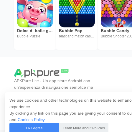
Dolce di bolle giochi
Bubble Pop
Bubble Candy
Bubble Puzzle
blast and match casual game
APKPure Lite - Un app store Android con
un'esperienza di navigazione semplice ma
efficiente. Scopri l'app che desideri in modo più
We use cookies and other technologies on this website to enhanc
facile, veloce e sicuro.
experience.
By clicking any link on this page you are giving your consent to o
and
Cookies Policy
.
Ok I Agree
Learn More about Policies