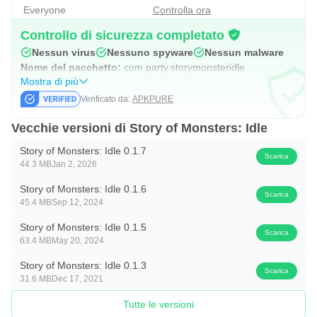
Everyone
Controlla ora
Controllo di sicurezza completato
Nessun virus
Nessuno spyware
Nessun malware
Nome del pacchetto:
com.party.storymonsteridle
Mostra di più
Verificato da:
APKPURE
Vecchie versioni di Story of Monsters: Idle
Story of Monsters: Idle 0.1.7
Scarica
44.3 MB
Jan 2, 2026
Story of Monsters: Idle 0.1.6
Scarica
45.4 MB
Sep 12, 2024
Story of Monsters: Idle 0.1.5
Scarica
63.4 MB
May 20, 2024
Story of Monsters: Idle 0.1.3
Scarica
31.6 MB
Dec 17, 2021
Tutte le versioni