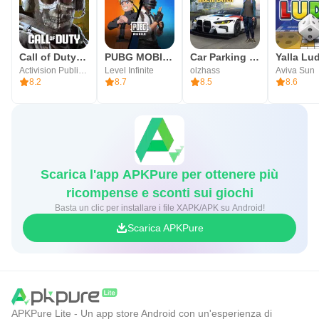
Call of Duty®: Mobile
PUBG MOBILE
Car Parking Multiplayer
Activision Publishing, Inc.
Level Infinite
olzhass
Aviva Sun
8.2
8.7
8.5
8.6
Scarica l'app APKPure per ottenere più
ricompense e sconti sui giochi
Basta un clic per installare i file XAPK/APK su Android!
Scarica APKPure
APKPure Lite - Un app store Android con un'esperienza di