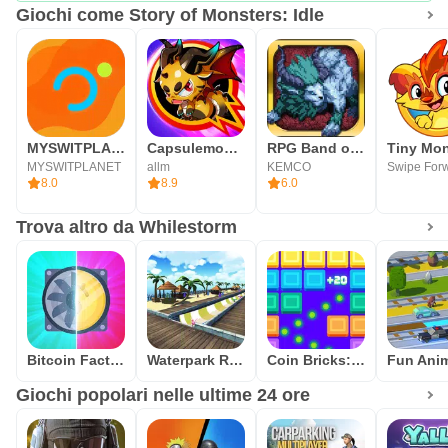
Giochi come Story of Monsters: Idle
MYSWITPLANET
Capsulemon Fight! : Global Mon
RPG Band of Monsters
Tiny Mon
MYSWITPLANET
allm
KEMCO
8.0
8.9
6.0
Trova altro da Whilestorm
Bitcoin Factory Idle Miner BTC
Waterpark Race
Coin Bricks: Crush Master
Giochi popolari nelle ultime 24 ore