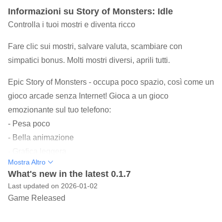
Informazioni su Story of Monsters: Idle
Controlla i tuoi mostri e diventa ricco
Fare clic sui mostri, salvare valuta, scambiare con
simpatici bonus. Molti mostri diversi, aprili tutti.
Epic Story of Monsters - occupa poco spazio, così come un
gioco arcade senza Internet! Gioca a un gioco
emozionante sul tuo telefono:
- Pesa poco
- Bella animazione
- Grafica leggera
Mostra Altro
- 80+ di mostri
What's new in the latest 0.1.7
- Meccanica facile
Last updated on 2026-01-02
- Tempo killer
Game Released
Giochi emozionanti sotto forma di mostri sono già nel tuo