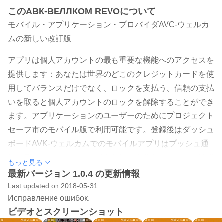
このАВК-ВЕЛЛКОМ REVOについて
モバイル・アプリケーション・プロバイダAVC-ウェルカ
ムの新しい改訂版
アプリは個人アカウントの最も重要な機能へのアクセスを
提供します：あなたは世界のどこのクレジットカードを使
用してバランスだけでなく、ロックを支払う、信頼の支払
いを取ると個人アカウントのロックを解除することができ
ます。アプリケーションのユーザーのためにプロジェクト
セーフ市のモバイル版で利用可能です。登録後はダッシュ
ボードAVK-ウェルカムでのモバイルアプリはプッシュ通
知の形でプロバイダから必要な最も重要なニュースや情報
もっと見る
をディスパッチするために利用可能となります。このモバ
最新バージョン 1.0.4 の更新情報
イルアプリケーションは、（加入者115リュベルツイ地区
Last updated on 2018-05-31
Исправление ошибок.
を除く）任意の個人口座加入者AVK-ウェルカム用のイン
ビデオとスクリーンショット
ターネット接続サービスを支払うためにユニークな機会を