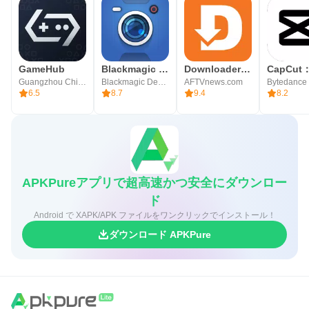
GameHub
Blackmagic Camera
Downloader by AFTVnews
Guangzhou Chicken Run Network Technology Co.,Ltd.
Blackmagic Design Inc.
AFTVnews.com
6.5
8.7
9.4
8.2
APKPureアプリで超高速かつ安全にダウンロー
ド
Android で XAPK/APK ファイルをワンクリックでインストール！
ダウンロード APKPure