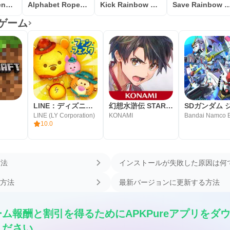
Rainbow Friends Survival Rope
Alphabet Rope Hero Game
Kick Rainbow Friends Blue
Save Rainbow Friend
索ゲーム
LINE：ディズニー ツムツム
幻想水滸伝 STAR LEAP
LINE (LY Corporation)
KONAMI
10.0
方法
インストールが失敗した原因は何
方法
最新バージョンに更新する方法
ム報酬と割引を得るためにAPKPureアプリをダ
ください