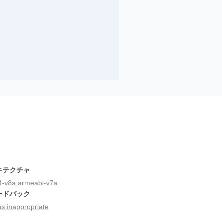
キテクチャ
-v8a,armeabi-v7a
ードバック
as inappropriate