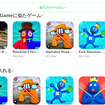
全てのバージョン
ero Gameに似たゲーム
Blue Monster Rope Hero Game
Rainbow Friends Survival Rope
Alphabet Rope Hero Game
Kick Rainbow Friends Blu
Art Liner
Art Liner
Art Liner
に入れる