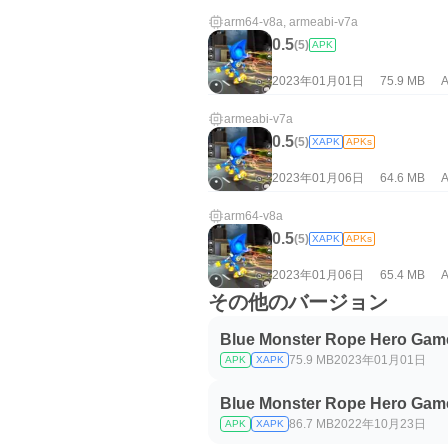
arm64-v8a, armeabi-v7a
0.5
(5)
APK
2023年01月01日
75.9 MB
A
armeabi-v7a
0.5
(5)
XAPK
APKs
2023年01月06日
64.6 MB
A
arm64-v8a
0.5
(5)
XAPK
APKs
2023年01月06日
65.4 MB
A
その他のバージョン
Blue Monster Rope Hero Game
75.9 MB
2023年01月01日
APK
XAPK
Blue Monster Rope Hero Game
86.7 MB
2022年10月23日
APK
XAPK