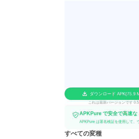
ダウンロード APK
75.9 
これは最新バージョンです 0.5
APKPure で安全で高速な
APKPure は署名検証を使用して、ウイ
すべての変種