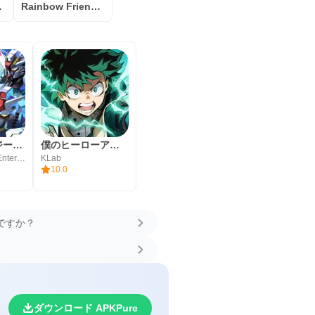
s Blue
Rainbow Friend Blue FNF Music
SDガンダム ジージェネレーション エターナル
僕のヒーローアカデミアUNITED SURVIVAL
Bandai Namco Entertainment Inc.
KLab
10.0
ですか？
ウ
ダウンロード APKPure