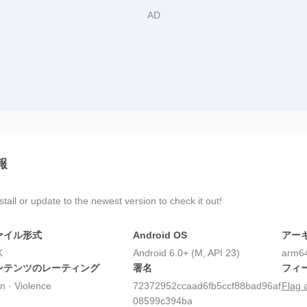
報
all or update to the newest version to check it out!
ァイル形式
Android OS
アー
K
Android 6.0+ (M, API 23)
arm64
ンテンツのレーティング
署名
フィ
n · Violence
72372952ccaad6fb5ccf88bad96af
Flag 
08599c394ba