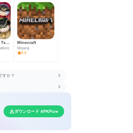
LINE: Disney Tsum Tsum
Minecraft
ation)
Mojang
8.8
ですか？
ウ
ダウンロード APKPure