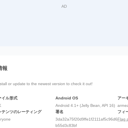
情報
all or update to the newest version to check it out!
ァイル形式
Android OS
アー
K
Android 4.1+ (Jelly Bean, API 16)
armea
ンテンツのレーティング
署名
フィ
ryone
3da32a75f20d9ffe1f2111af5c96d6
Flag 
b55d3c83bf