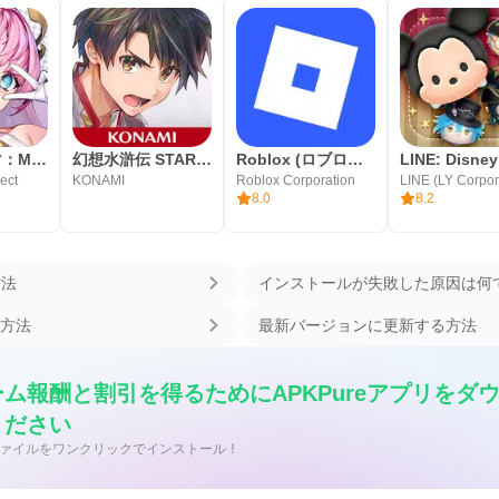
メイクドラマ：MAD
幻想水滸伝 STAR LEAP
Roblox (ロブロックス)
ect
KONAMI
Roblox Corporation
LINE (LY Corpor
8.0
8.2
方法
インストールが失敗した原因は何
方法
最新バージョンに更新する方法
ム報酬と割引を得るためにAPKPureアプリをダ
ください
/APK ファイルをワンクリックでインストール！