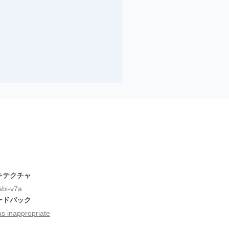
キテクチャ
bi-v7a
ードバック
as inappropriate