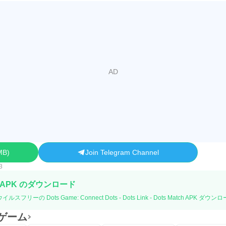
MB
Join Telegram Channel
3
 APK のダウンロード
リーの Dots Game: Connect Dots - Dots Link - Dots Match APK 
索ゲーム