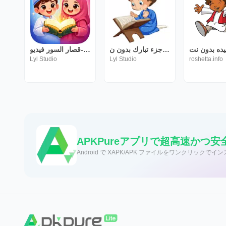
المصحف المعلم جزء تبارك بدون ن
المصحف المعلم-قصار السور فيديو
Lyl Studio
Lyl Studio
roshetta.info
APKPureアプリで超高速かつ
Android で XAPK/APK ファイルをワンクリックでイ