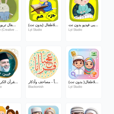
اغانى أطفال بيبى فيديو بدون نت
تعليم جزء عم للاطفال (بدون نت)
حدثني – قصص اطفال تربوية هادفة
Hadithne (Creative Storytelling 4 Kids)
Lyl Studio
Lyl Studio
تعليم القرأن للاطفال( بدون نت)
قرآناً عجباً - مصاحف وأذكار
حسن صالح - القرأن الكريم كامل
io
Blackonish
Lyl Studio