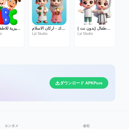
جزء قد سمع للاطفال (بدون نت )
جزء تبارك - اركان الاسلام
تعليم الانجليزية للاطفال بدون
io
Lyl Studio
Lyl Studio
ダウンロード APKPure
エンタメ
会社