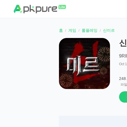
홈
게임
롤플레잉
신미르
신
9R
Oct 
248
파일