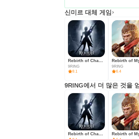
신미르 대체 게임
Rebirth of Chaos: Eternal saga
9RING
9RING
8.1
6.4
9RING에서 더 많은 것을 
Rebirth of Chaos: Eternal saga