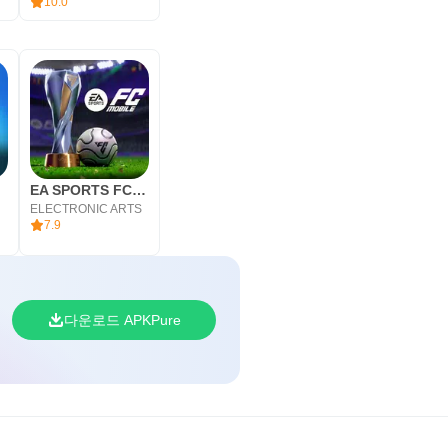
10.0
EA SPORTS FC MOBILE 26
ELECTRONIC ARTS
7.9
다운로드 APKPure