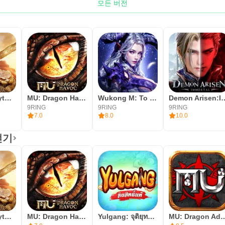
모든 버전
Rebirth of Myths: Sage Returns
MU: Dragon Havoc
Wukong M: To The West
Demon Arise
9RING
9RING
9RING
7.0
8.0
10.0
얻기
Rebirth of Myths: Sage Returns
MU: Dragon Havoc
Yulgang: จุติยุทธภพเลือดใหม่
MU: Dragon A