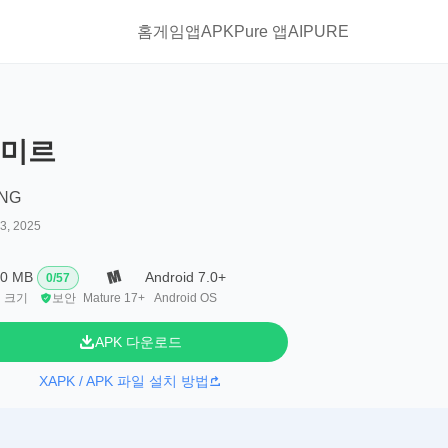
홈
게임
앱
APKPure 앱
AIPURE
미르
ING
13, 2025
.0 MB
Android 7.0+
0
/
57
 크기
보안
Mature 17+
Android OS
APK 다운로드
XAPK / APK 파일 설치 방법