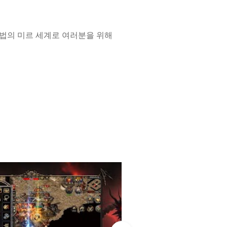
 마법의 미르 세계로 여러분을 위해
하고 놀라운 속성 버프로 몬스터 사
벌거나, 최상급 아이템과 장비 마음
물 사냥, 사북성의 전투를 경험하며
르의 전설2을 재건하는 여정에 참여