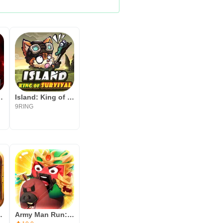
n:Immortal
Island: King of Survival
9RING
dventure
Army Man Run: Samkok