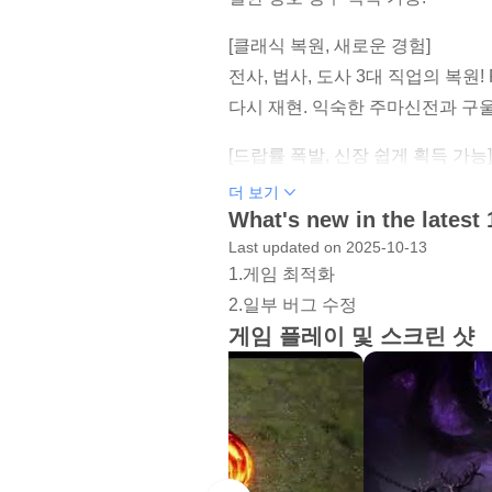
[클래식 복원, 새로운 경험]
전사, 법사, 도사 3대 직업의 복원
다시 재현. 익숙한 주마신전과 구
[드랍률 폭발, 신장 쉽게 획득 가능]
최고급 장비, 무한 도전! 작은 몬
더 보기
냥의 짜릿함을 만끽하세요!
What's new in the latest 
Last updated on 2025-10-13
[자유 거래, 무과금의 천국]
1.게임 최적화
전례 없는 자유도가 여러분을 기다
2.일부 버그 수정
대로 거래 가능. 무과금도 최상급 
게임 플레이 및 스크린 샷
[영웅들 다시 모아 미르의 전설 재현
당신만의 문파를 만들고, 동료들과
전설의 영광을 되찾으세요!
[신미르] 는 전통적인 MMORPG