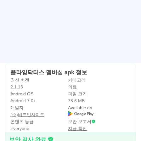
의료에 대한 자문 및 증상에 대한 진단을 예측 할 수 있습니
다.
정식 라이선스를 가지고 있는 의료 전문가의 소견에 대해서
는 귀하가 의존하기로 선택한 경우 그에 따른 위험은 전적으
로 귀하의 책임입니다.
플라잉닥터스의 면책조항의 어떤 내용도 관련 법률에서 허
용하지 않는 방식으로 당사의 책임을 제한 하지 않으며 해당
법률에 따라 제외 될 수 없는 당사의 책임을 제외합니다.
플라잉닥터스 멤버십 apk 정보
최신 버전
카테고리
[필수 접근 권한]
2.1.13
의료
- 사진 및 동영상, 오디오: 기기의 사진, 동영상, 오디오 등의
Android OS
파일 크기
파일을 전송하거나 저장하기 위해 사용
Android 7.0+
78.6 MB
개발자
Available on
[선택 접근 권한]
(주)비즈인사이트
- 알림: 플라잉닥터스 새로운 알림을 수신하기 위해 사용
콘텐츠 등급
보안 보고서
Everyone
지금 확인
- 카메라: 화상상담을 이용하기 위해 사용
- 마이크: 음성상담을 이용하기 위해 사용
보안 검사 완료