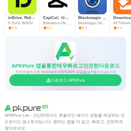
inDrive. Rides with fair fares
CapCut: 사진 및 동영상 에디터
Blackmagic Camera
® SUOL INNOVATIONS LTD
Bytedance Pte. Ltd.
Blackmagic Design Inc.
AFTVnews
6.8
8.2
8.7
9.4
APKPure 앱을통한매우빠르고안전한다운로드
한번의클릭으로 Android에 XAPK/APK 파일을설치할수있습니다!
다운로드 APKPure
APKPure Lite - 간단하면서도 효율적인 페이지 경험을 제공하는 안
드로이드 앱스토어입니다. 원하는 앱을 더 쉽고, 빠르고, 안전하게
찾아보세요.