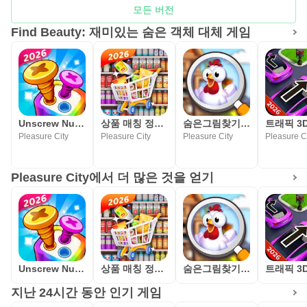
파이 숨은 물체 게임은 끝없는 재미를 제공합니다!
모든 버전
지금 게임을 다운로드하여 최고의 무료 편안한 찾기 게임을
Find Beauty: 재미있는 숨은 객체 대체 게임
즐기고 미스터리의 세계로 가득한 숨겨진 물체 찾기 여정을
시작하세요!
개인정보처리방침:
https://orangeonelimited.com/privacy.html
서비스 이용약관:
Unscrew Nuts Sort: 나사풀기
상품 매칭 정리 게임: Goods Matching 3D
숨은그림찾기 보물찾기 Find It Out 개체 헌트
Pleasure City
Pleasure City
Pleasure City
Pleasure C
https://orangeonelimited.com/useragreement.html
Pleasure City에서 더 많은 것을 얻기
Unscrew Nuts Sort: 나사풀기
상품 매칭 정리 게임: Goods Matching 3D
숨은그림찾기 보물찾기 Find It Out 개체 헌트
지난 24시간 동안 인기 게임