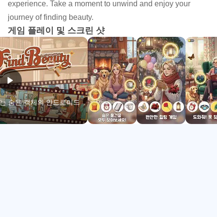
experience. Take a moment to unwind and enjoy your
🧠 마음을 날카롭게 하세요
journey of finding beauty.
최고의 무료 스파이 게임을 플레이하면 두뇌를 훈련하고 아
게임 플레이 및 스크린 샷
이템을 찾는 데 집중할 수 있습니다. 방 안에서 단서를 찾으
면서 정신적으로 활동적이고 IQ 테스트를 받는 재미있고 기
분 좋은 방법입니다!
👁️ 눈 훈련하기
새로운 보물찾기 미스터리 게임이며 시력을 향상시키는 흥
재미있는 숨은 객체의 안드로이드
미로운 여정입니다. 연습을 통해 시력이 향상되어 차이점을
발견하고, 작은 세부사항을 알아채고, 숨겨진 단어를 밝혀낼
수 있습니다.
🧘🏻‍♀️ 스트레스 해소
아름다운 장면과 아름다운 그래픽으로 편안하게 즐기세요.
숨은 물체 게임에서 미스터리와 함께 편안한 명상 음악을 즐
기며 누릴 수 있는 속도로 모든 누락된 물체를 찾아보세요:
시간 제한 없음! 모두를 놀라게 하는 로맨틱하고 아름다운