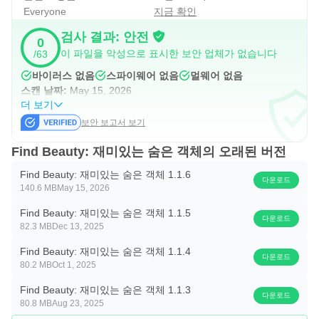
👠 다양한 테마: 특히 아름다움 테마를 포함하여 다양한 이
Everyone
지금 확인
미지 스타일을 발견하세요!
검사 결과: 안전
0
🎁 인게임 보상: 모험 게임에서 풍부한 동전으로 흥미로운
이 파일을 악성으로 표시한 보안 업체가 없습니다
/63
이벤트를 즐기세요!
바이러스 없음
스파이웨어 없음
멀웨어 없음
스캔 날짜:
May 15, 2026
어떻게 플레이하나요?
더 보기
🔍 장면을 스캔하여 숨겨진 물체를 찾으세요.
보안 보고서 보기
💡 이동하고 확대하여 어렵게 보이는 아이템을 더 쉽게 찾아
Find Beauty: 재미있는 숨은 객체의 오래된 버전
보세요.
Find Beauty: 재미있는 숨은 객체 1.1.6
🪄 힌트를 사용하고 보기가 어려운 물체를 찾아보세요.
다운로드
140.6 MB
May 15, 2026
👉 숨겨진 보물을 탭하여 수집하고 다음 레벨로 이동하세
Find Beauty: 재미있는 숨은 객체 1.1.5
요.
다운로드
82.3 MB
Dec 13, 2025
📜 모든 아이템을 찾아 목록을 완성하세요.
Find Beauty: 재미있는 숨은 객체 1.1.4
다운로드
80.2 MB
Oct 1, 2025
찾기 n 찾기 퍼즐에 참여하여 우리 사이에서 동전 마스터가
되세요!
Find Beauty: 재미있는 숨은 객체 1.1.3
다운로드
80.8 MB
Aug 23, 2025
시간을 보내고 스트레스를 해소하기에 완벽하며, 편안한 스