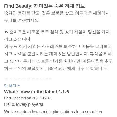
Find Beauty: 재미있는 숨은 객체 정보
숨겨진 물건을 찾고, 깊은 보물을 찾고, 아름다운 세계에서
두뇌를 훈련하세요!
🔥 흥미로운 새로운 무료 검색 및 찾기 게임이 당신을 기다
리고 있습니다!
이 무료 찾기 게임은 스트레스를 해소하고 마음을 날카롭게
하고 시력을 훈련시키는 재미있는 방법입니다. 휴식을 취하
고 싶거나 두뇌 테스트를 받기를 원한다면, 아름다움을 추구
하는 게임의 보물찾기 퍼즐은 당신에게 매우 적합합니다!
🧚 아름다움을 찾아보세요
더 보기
아름답고 우아한 여성들이 등장하는 아름다운 그래픽을 클
What's new in the latest 1.1.6
릭하며 아름다움 테마 세계에 들어가세요. 매력적이고 아름
Last updated on 2026-05-15
다운 여성 하나하나가 탐정 게임을 예술적인 여정으로 바꿉
Hello, lovely players!
니다!
We’ve made a few small optimizations for a smoother