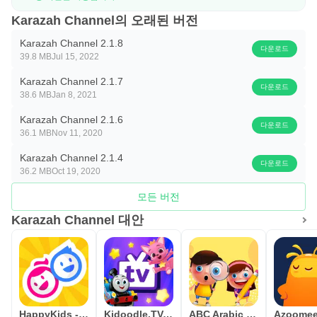
Karazah Channel의 오래된 버전
Karazah Channel 2.1.8
다운로드
39.8 MB
Jul 15, 2022
Karazah Channel 2.1.7
다운로드
38.6 MB
Jan 8, 2021
Karazah Channel 2.1.6
다운로드
36.1 MB
Nov 11, 2020
Karazah Channel 2.1.4
다운로드
36.2 MB
Oct 19, 2020
모든 버전
Karazah Channel 대안
HappyKids - Kid-Safe Videos
Kidoodle.TV: Movies, TV, Fun!
ABC Arabic for kids لمسه براعم