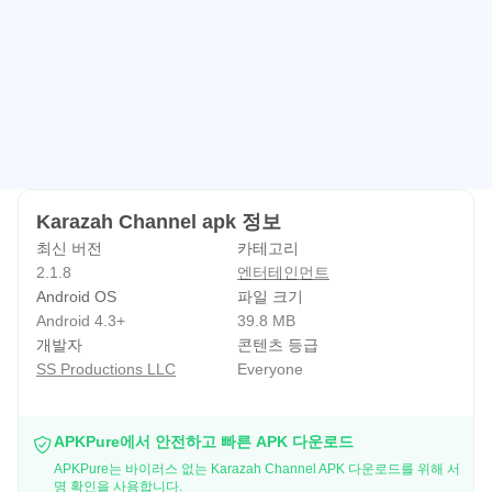
전망
심리적, 영적 발전에 결정적인 역할을 할 수있는 공유 가치
있고 매력적인 비디오 콘텐츠를 제작하여 미디어 업계에서
새로운 지평을 열었습니다.
사명
건전한 연구, 어린이 심리학 및 미디어 제작에 대한 전문 지
식을 기반으로하는 다양한 대체 비디오 콘텐츠를 통해 우리
Karazah Channel apk 정보
는 어린이 교육 업계의 현 상태에 도전하기로 결정했습니다.
최신 버전
카테고리
우리의 약속
2.1.8
엔터테인먼트
미디어 및 교육 분야의 전문가가 준비한 Karazah의 혁신적
Android OS
파일 크기
인 컨텐츠는 자녀에게 최고의 초기 학습 경험을 보장합니다.
Android 4.3+
39.8 MB
개발자
콘텐츠 등급
YouTube 채널에 대한 자녀의 노출이 아랍어의 특이한 아름
SS Productions LLC
Everyone
다움에 대한 성장과 태도에 큰 영향을 미칠 것으로 확신합니
다.
APKPure에서 안전하고 빠른 APK 다운로드
지원팀:
APKPure는 바이러스 없는 Karazah Channel APK 다운로드를 위해 서
명 확인을 사용합니다.
appsupport@karazahchannel.com