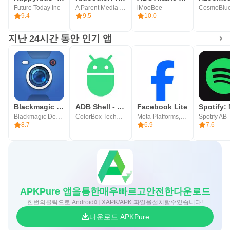
Future Today Inc
A Parent Media Co. Inc.
iMooBee
CosmoBlue
9.4
9.5
10.0
지난 24시간 동안 인기 앱
Blackmagic Camera
ADB Shell - Debug Toolbox
Facebook Lite
Blackmagic Design Inc.
ColorBox Technology
Meta Platforms, Inc.
Spotify AB
8.7
6.9
7.6
APKPure 앱을통한매우빠르고안전한다운로드
한번의클릭으로 Android에 XAPK/APK 파일을설치할수있습니다!
다운로드 APKPure