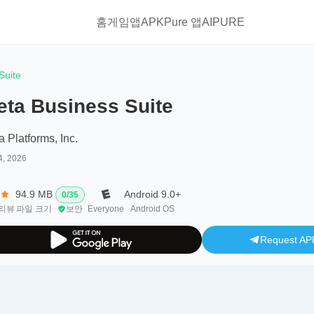
홈
게임
앱
APKPure 앱
AIPURE
Suite
eta Business Suite
 Platforms, Inc.
4, 2026
6
94.9 MB
Android 9.0+
0
/
35
리뷰
파일 크기
보안
Everyone
Android OS
Request AP