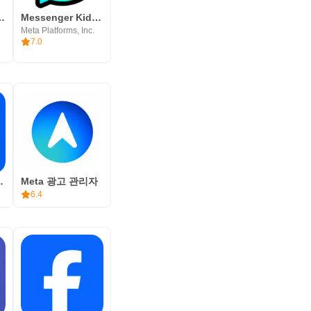
s by Facebook
Messenger Kids – The Messaging
Meta Platforms, Inc.
7.0
Watch, Play,
Meta 광고 관리자
6.4