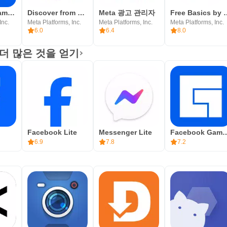
Facebook Gaming: Watch, Play,
Discover from Facebook
Meta 광고 관리자
Free Basic
Inc.
Meta Platforms, Inc.
Meta Platforms, Inc.
Meta Platforms, Inc.
6.0
6.4
8.0
에서 더 많은 것을 얻기
Facebook Lite
Messenger Lite
Facebook Gaming: 
6.9
7.8
7.2