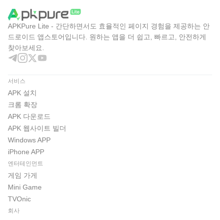
APKPure Lite - 간단하면서도 효율적인 페이지 경험을 제공하는 안
드로이드 앱스토어입니다. 원하는 앱을 더 쉽고, 빠르고, 안전하게
찾아보세요.
서비스
APK 설치
크롬 확장
APK 다운로드
APK 웹사이트 빌더
Windows APP
iPhone APP
엔터테인먼트
게임 가게
Mini Game
TVOnic
회사