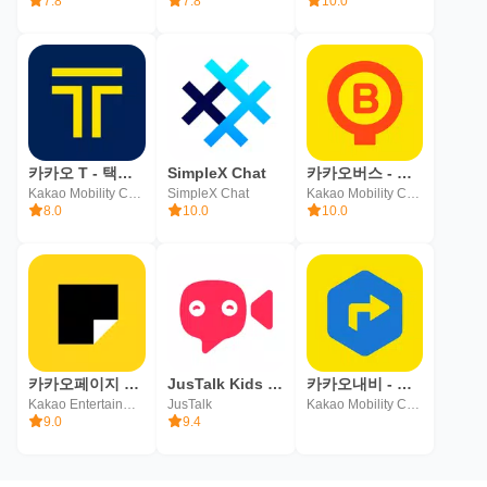
7.8
7.8
10.0
카카오 T - 택시, 세차, 주차, 바이크, 항공, 퀵
SimpleX Chat
카카오버스 - 버스 지하철 대중교통 실시간 정보
Kakao Mobility Corp.
SimpleX Chat
Kakao Mobility Corp.
8.0
10.0
10.0
카카오페이지 KakaoPage
JusTalk Kids - Safe Video Chat and Messenger
카카오내비 - 주차,발렛,전기차충전,세차,보험,중고차
Kakao Entertainment Corp.
JusTalk
Kakao Mobility Corp.
9.0
9.4