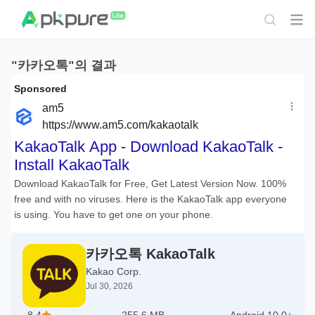
"카카오톡"의 결과
카카오톡 KakaoTalk
Kakao Corp.
Jul 30, 2026