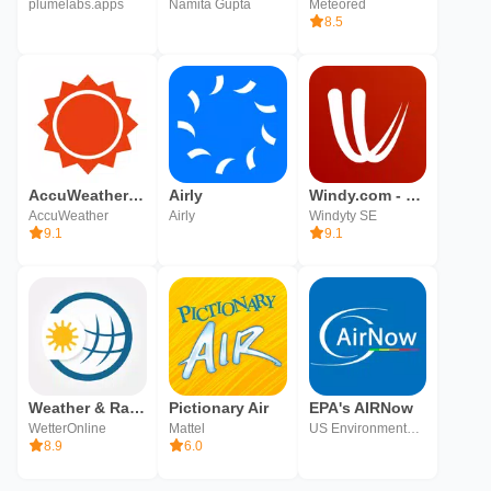
plumelabs.apps
Namita Gupta
Meteored
8.5
AccuWeather: 라이브 기상 레이더
Airly
Windy.com - 바람, 파도 및 태풍 예보
AccuWeather
Airly
Windyty SE
9.1
9.1
Weather & Radar Forecast
Pictionary Air
EPA's AIRNow
WetterOnline
Mattel
US Environmental Protection Agency
8.9
6.0