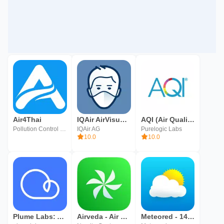
Air4Thai
IQAir AirVisual 미세먼지, 공기질 예보
AQI (Air Quality Index)
Pollution Control Department, Thailand
IQAir AG
Purelogic Labs
10.0
10.0
Plume Labs: Air Quality App
Airveda - Air Quality
Meteored - 14일 날씨