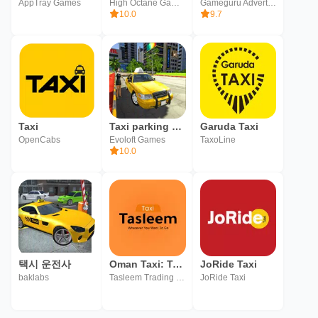
AppTray Games
High Octane Games
Gameguru Advertisement FZC
10.0
9.7
Taxi
Taxi parking simulator : Taxi
Garuda Taxi
OpenCabs
Evoloft Games
TaxoLine
10.0
택시 운전사
Oman Taxi: Tasleem Taxi
JoRide Taxi
baklabs
Tasleem Trading LLC
JoRide Taxi