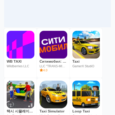
WB TAXI
Ситимобил: такси и доставка
Taxi
Wildberries LLC
LLC "TRANS-MISSIA"
GamerX StudiO
4.0
택시 시뮬레이터: 택시 게임
Taxi Simulator
Loop Taxi