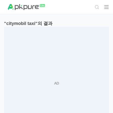
"citymobil taxi"의 결과