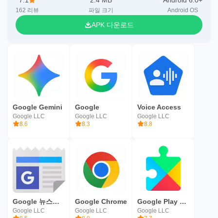
7.1
2.4 MB
Android 6.0+
162
리뷰
파일 크기
Android OS
APK 다운로드
Google Gemini
Google
Voice Access
Google LLC
Google LLC
Google LLC
8.6
8.3
8.8
Google 뉴스와 날씨
Google Chrome
Google Play 서비스
Google LLC
Google LLC
Google LLC