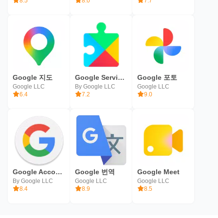
8.5
8.0
7.7
Google 지도
Google Services Framework
Google 포토
Google LLC
By Google LLC
Google LLC
6.4
7.2
9.0
Google Account Manager
Google 번역
Google Meet
By Google LLC
Google LLC
Google LLC
8.4
8.9
8.5